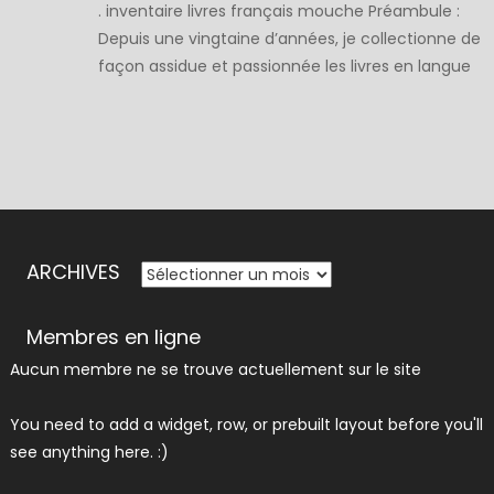
. inventaire livres français mouche Préambule :
Depuis une vingtaine d’années, je collectionne de
façon assidue et passionnée les livres en langue
française sur la pêche en général, et à la mouche
en particulier. . Cette passion, ainsi que des
échanges avec des collègues également
collectionneurs et toutes les possibilités de
recherches offertes par internet, […]
ARCHIVES
ARCHIVES
Membres en ligne
Aucun membre ne se trouve actuellement sur le site
You need to add a widget, row, or prebuilt layout before you'll
see anything here. :)