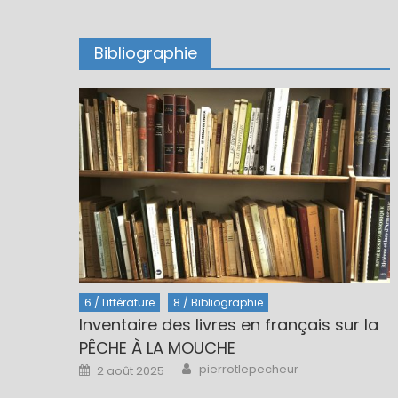
Bibliographie
6 / Littérature
8 / Bibliographie
Inventaire des livres en français sur la
PÊCHE À LA MOUCHE
Author
Posted
pierrotlepecheur
2 août 2025
on