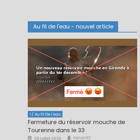
Au fil de l'eau - nouvel article
1 / Au Fil De L'eau
Fermeture du réservoir mouche de
Tourenne dans le 33
Author
Posted
heron33
28 juillet 2026