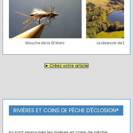
Le réservoir de BANSON ( 63 )
Nymphe pour NAV – R
➤ Créez votre article
RIVIÈRES ET COINS DE PÊCHE D'ÉCLOSION®
Ici sont regroupés les rivières et coins de pêche