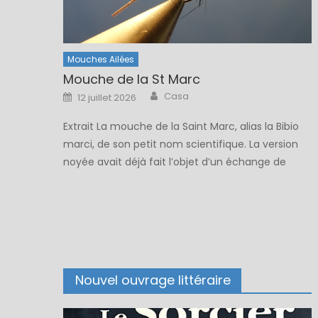
Mouches Ailées
Mouche de la St Marc
Author
Posted
Casa
12 juillet 2026
on
Extrait La mouche de la Saint Marc, alias la Bibio
marci, de son petit nom scientifique. La version
noyée avait déjà fait l’objet d’un échange de
mouches. Nous y avions d’ailleurs discuté de la
zone rouge caractérisant ce modèle de mouche
noyée. Cette nouvelle fiche de montage s’inscrit
dans un nouvel échange de mouche. Comme
[…]
Nouvel ouvrage littéraire