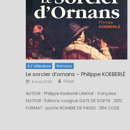
6 / Littérature
Romans
Le sorcier d’ornans – Philippe KOEBERLÉ
Author
Posted
Gégé
8 mai 2026
on
AUTEUR : Philippe Koeberlé LANGUE : française
EDITEUR : Éditions coxigrue DATE DE SORTIE : 2012
FORMAT : poche NOMBRE DE PAGES : 384 CODE
ISBN : 2953908013 PRIX INDICATIF : 18 € neuf et
mais couramment entre 5 et 10 € en occasion. .
L’AUTEUR : Philippe Koeberlé est né en 1957 à Paris.