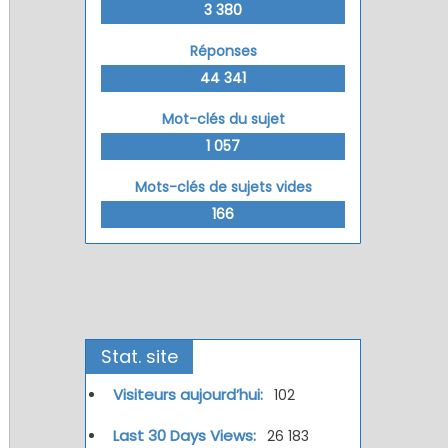
3 380
Réponses
44 341
Mot-clés du sujet
1 057
Mots-clés de sujets vides
166
Stat. site
Visiteurs aujourd’hui:
102
Last 30 Days Views:
26 183