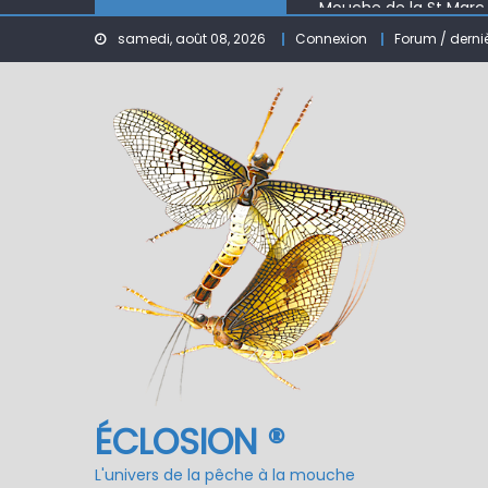
Le réservoir de BANSON
samedi, août 08, 2026
Connexion
Forum / derni
Nymphe pour NAV – Ru
ÉCLOSION ®, 6 ans déjà
Fermeture du réservo
ÉCLOSION ®
L'univers de la pêche à la mouche