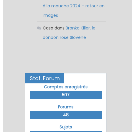
à la mouche 2024 – retour en
images
Casa
dans
Branko Killer, le
bonbon rose Slovène
Stat. Forum
Comptes enregistrés
507
Forums
48
Sujets