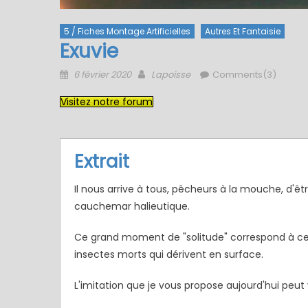
5 / Fiches Montage Artificielles
Autres Et Fantaisie
Exuvie
Posted
Author
6 février 2020
Lapoisse
Comments(3)
on
Visitez notre forum
Extrait
Il nous arrive à tous, pêcheurs à la mouche, d'ê
cauchemar halieutique.
Ce grand moment de "solitude" correspond à celu
insectes morts qui dérivent en surface.
L'imitation que je vous propose aujourd'hui peu