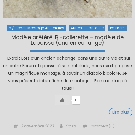
5 / Fiches Montage Artificielles
Autres Et Fantaisie
Palmers
Modèle préféré: Bi-collerette – modèle de
Lapoisse (ancien échange)
Extrait Lors d’un ancien échange, dans une autre vie et sur
un autre Forum, Lapoisse, à son habitude, nous avait proposé
un magnifique montage, à savoir un diabolo bicolore. Je
vous présente ici sa fiche de montage. Bon montage à
tous!!
0
Lire plus
Posted
Author
3 novembre 2020
Casa
Comment(0)
on