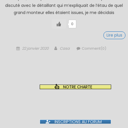
discuté avec le détaillant qui m’expliquait de l’étau de quel
grand monteur elles étaient issues, je me décidais
0
Lire plus
Posted
Author
22 janvier 2020
Casa
Comment(0)
on
NOTRE CHARTE
INSCRIPTIONS AU FORUM