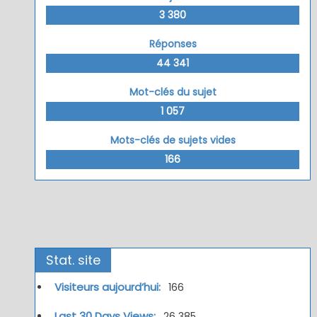
3 380
Réponses
44 341
Mot-clés du sujet
1 057
Mots-clés de sujets vides
166
Stat. site
Visiteurs aujourd’hui:
166
Last 30 Days Views:
26 385