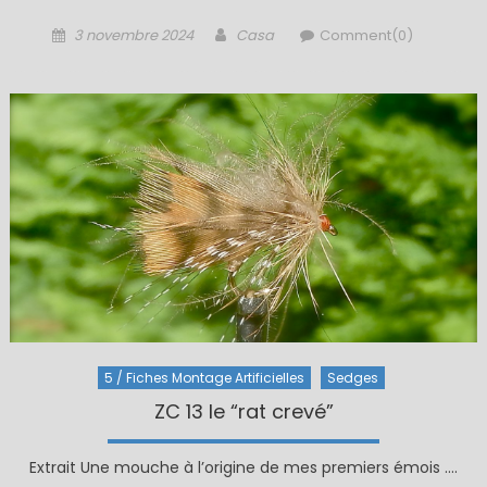
Posted
Author
3 novembre 2024
Casa
Comment(0)
on
5 / Fiches Montage Artificielles
Sedges
ZC 13 le “rat crevé”
Extrait Une mouche à l’origine de mes premiers émois ….