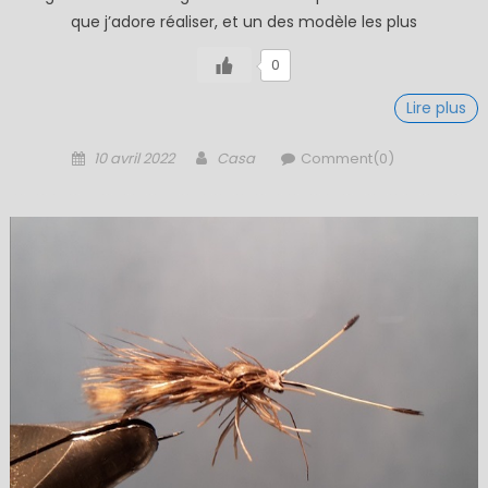
que j’adore réaliser, et un des modèle les plus
0
Lire plus
Posted
Author
10 avril 2022
Casa
Comment(0)
on