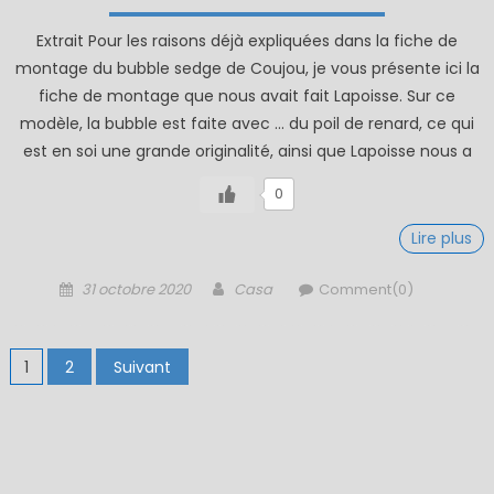
Extrait Pour les raisons déjà expliquées dans la fiche de
montage du bubble sedge de Coujou, je vous présente ici la
fiche de montage que nous avait fait Lapoisse. Sur ce
modèle, la bubble est faite avec … du poil de renard, ce qui
est en soi une grande originalité, ainsi que Lapoisse nous a
0
Lire plus
Posted
Author
31 octobre 2020
Casa
Comment(0)
on
Pagination
1
2
Suivant
des
publications