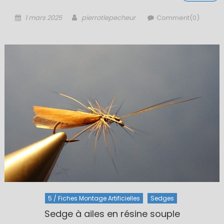
Posted
Author
1 mars 2025
pierrotlepecheur
Comment(0)
on
5 / Fiches Montage Artificielles
Sedges
Sedge à ailes en résine souple