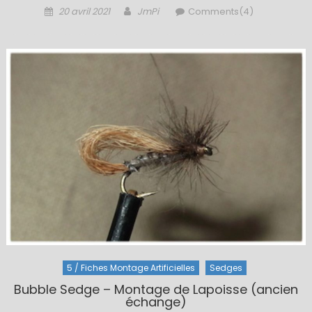
Posted
Author
20 avril 2021
JmPi
Comments(4)
on
5 / Fiches Montage Artificielles
Sedges
Bubble Sedge – Montage de Lapoisse (ancien
échange)