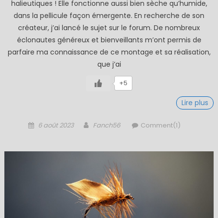
halieutiques ! Elle fonctionne aussi bien sèche qu’humide,
dans la pellicule façon émergente. En recherche de son
créateur, j’ai lancé le sujet sur le forum. De nombreux
éclonautes généreux et bienveillants m’ont permis de
parfaire ma connaissance de ce montage et sa réalisation,
que j’ai
+5
Lire plus
Posted
Author
6 août 2023
Fanch56
Comment(1)
on