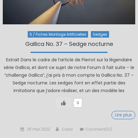
5 / Fiches Montage Artificielles
Sedges
Gallica No. 37 – Sedge nocturne
Extrait Dans le cadre de l’article de Pierrot sur la légendaire
série Gallica, et dont ce sujet de notre Forum à fait suite – le
“challenge Gallica”, j’ai pris à mon compte la Gallica No. 37 –
Sedge nocturne. Les sedges font en effet partie des
imitations que j’adore réaliser, et un des modèle les
0
Lire plus
Posted
Author
25 mai 2022
Casa
Comment(0)
on