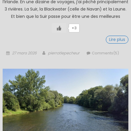
l’Irlande. En une dizaine de voyages, j’ai pêché principalement
3 rivières. La Suir, la Blackwater (celle de Navan) et la Laune.
Et bien que la Suir passe pour être une des meilleures
+3
Lire plus
Posted
Author
27 mars 2026
pierrotlepecheur
Comments(5)
on