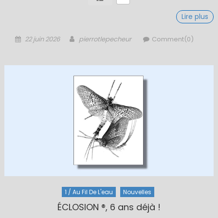
Lire plus
Posted
Author
22 juin 2026
pierrotlepecheur
Comment(0)
on
1 / Au Fil De L'eau
Nouvelles
ÉCLOSION ®, 6 ans déjà !