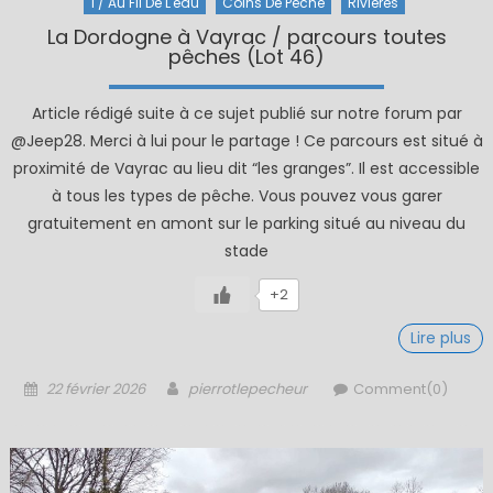
1 / Au Fil De L'eau
Coins De Pêche
Rivières
La Dordogne à Vayrac / parcours toutes
pêches (Lot 46)
Article rédigé suite à ce sujet publié sur notre forum par
@Jeep28. Merci à lui pour le partage ! Ce parcours est situé à
proximité de Vayrac au lieu dit “les granges”. Il est accessible
à tous les types de pêche. Vous pouvez vous garer
gratuitement en amont sur le parking situé au niveau du
stade
+2
Lire plus
Posted
Author
22 février 2026
pierrotlepecheur
Comment(0)
on