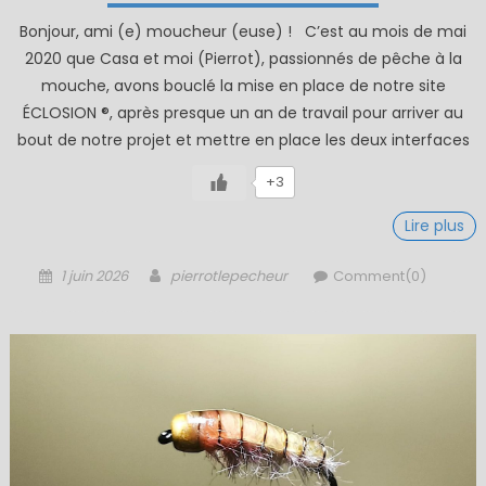
Bonjour, ami (e) moucheur (euse) ! C’est au mois de mai
2020 que Casa et moi (Pierrot), passionnés de pêche à la
mouche, avons bouclé la mise en place de notre site
ÉCLOSION ®, après presque un an de travail pour arriver au
bout de notre projet et mettre en place les deux interfaces
+3
Lire plus
Posted
Author
1 juin 2026
pierrotlepecheur
Comment(0)
on