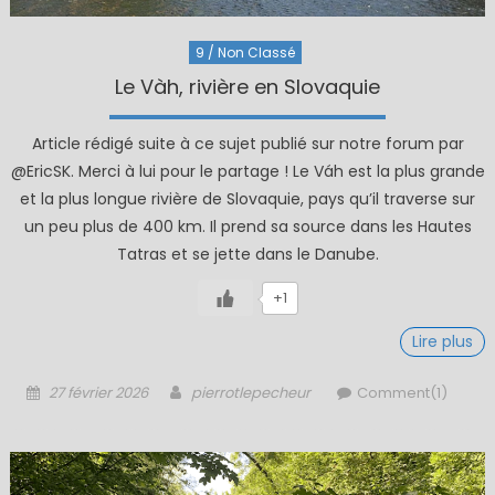
9 / Non Classé
Le Vàh, rivière en Slovaquie
Article rédigé suite à ce sujet publié sur notre forum par
@EricSK. Merci à lui pour le partage ! Le Váh est la plus grande
et la plus longue rivière de Slovaquie, pays qu’il traverse sur
un peu plus de 400 km. Il prend sa source dans les Hautes
Tatras et se jette dans le Danube.
+1
Lire plus
Posted
Author
27 février 2026
pierrotlepecheur
Comment(1)
on