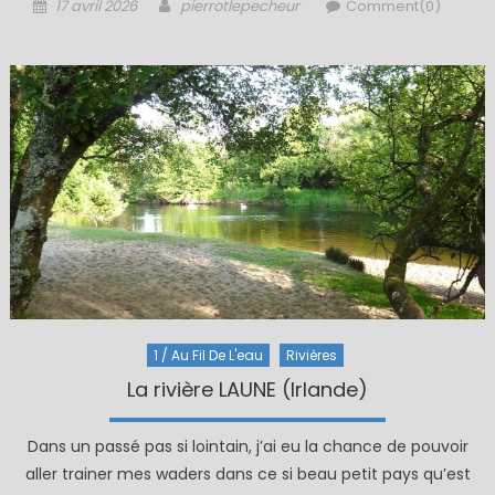
Posted
Author
17 avril 2026
pierrotlepecheur
Comment(0)
on
1 / Au Fil De L'eau
Rivières
La rivière LAUNE (Irlande)
Dans un passé pas si lointain, j’ai eu la chance de pouvoir
aller trainer mes waders dans ce si beau petit pays qu’est