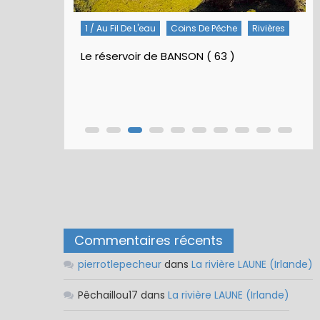
Rivières
5 / Fiches Montage Artificielles
Nymphes À Bille
Nymphe pour NAV – Rubberball
Commentaires récents
pierrotlepecheur
dans
La rivière LAUNE (Irlande)
Pêchaillou17
dans
La rivière LAUNE (Irlande)