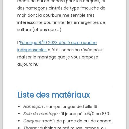
rachis de cul de canard pour les cerques, et
des hameçons cintrés de type “mouche de
mai” dont la courbure me semble très
intéressante pour imiter les émergentes de
sulfure (et pas que …).
L’
Echange 8/10 2023 dédié aux mouche
indispensables
a été l’occasion rêvée pour
réaliser le montage que je vous propose
aujourd’hui.
Liste des matériaux
Hameçon :
hampe longue de taille 16
Soie de montage :
fil jaune pâle 6/0 ou 8/0
Cerques :
rachís de plume de cul de canard
Thorax :
dubbing teinté rouge-orangé, ou