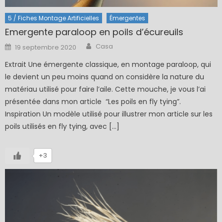
5 / Fiches Montage Artificielles
Émergentes
Emergente paraloop en poils d’écureuils
Author
Posted
Casa
19 septembre 2020
on
Extrait Une émergente classique, en montage paraloop, qui
le devient un peu moins quand on considère la nature du
matériau utilisé pour faire l’aile. Cette mouche, je vous l’ai
présentée dans mon article “Les poils en fly tying”.
Inspiration Un modèle utilisé pour illustrer mon article sur les
poils utilisés en fly tying, avec […]
+3