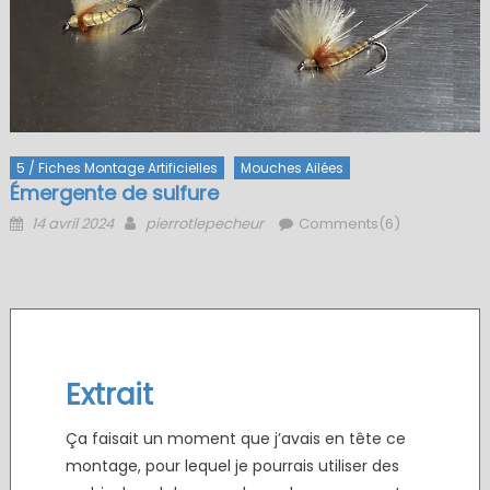
5 / Fiches Montage Artificielles
Mouches Ailées
Émergente de sulfure
Posted
Author
14 avril 2024
pierrotlepecheur
Comments(6)
on
Extrait
Ça faisait un moment que j’avais en tête ce
montage, pour lequel je pourrais utiliser des