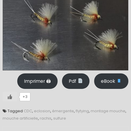
Imprimer 🖨
Pdf
eBook
+3
Tagged
CDC
,
eclosion
,
émergente
,
flytying
,
montage mouche
,
mouche artificielle
,
rachis
,
sulfure