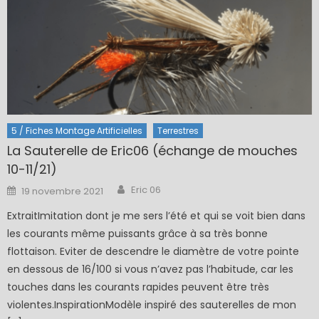
5 / Fiches Montage Artificielles
Terrestres
La Sauterelle de Eric06 (échange de mouches
10-11/21)
Author
Posted
Eric 06
19 novembre 2021
on
ExtraitImitation dont je me sers l’été et qui se voit bien dans
les courants même puissants grâce à sa très bonne
flottaison. Eviter de descendre le diamètre de votre pointe
en dessous de 16/100 si vous n’avez pas l’habitude, car les
touches dans les courants rapides peuvent être très
violentes.InspirationModèle inspiré des sauterelles de mon