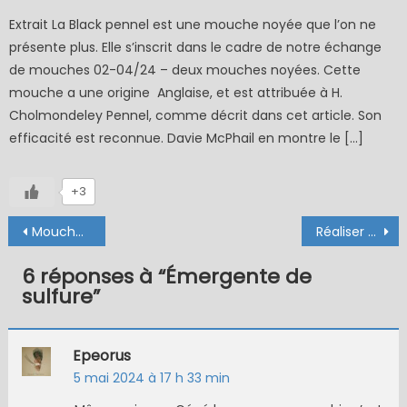
on
Extrait La Black pennel est une mouche noyée que l’on ne
présente plus. Elle s’inscrit dans le cadre de notre échange
de mouches 02-04/24 – deux mouches noyées. Cette
mouche a une origine Anglaise, et est attribuée à H.
Cholmondeley Pennel, comme décrit dans cet article. Son
efficacité est reconnue. Davie McPhail en montre le […]
+3
Navigation
Mouches à truite de mer
Réaliser une collerette (sèche et emergente)
de
6 réponses à “
Émergente de
l’article
sulfure
”
Epeorus
5 mai 2024 à 17 h 33 min