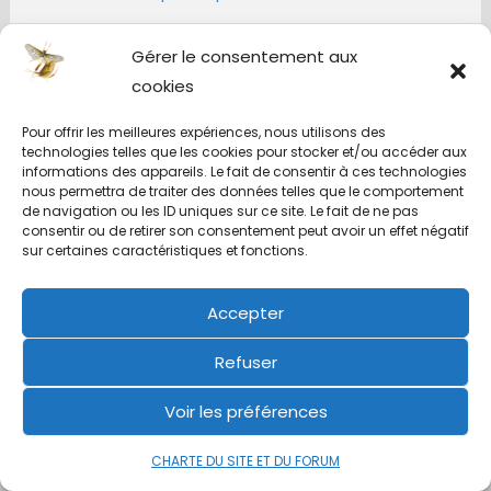
Gérer le consentement aux
Pierrotlepecheur
cookies
17 avril 2024 à 8 h 39 min
Pour offrir les meilleures expériences, nous utilisons des
Ta remarque est pertinente.
technologies telles que les cookies pour stocker et/ou accéder aux
En fait, lorsque j’ai modifié ces hameçons, je
informations des appareils. Le fait de consentir à ces technologies
nous permettra de traiter des données telles que le comportement
me suis effectivement interrogé à ce sujet et
de navigation ou les ID uniques sur ce site. Le fait de ne pas
je pense qu’il est surtout important de faire ce
consentir ou de retirer son consentement peut avoir un effet négatif
sur certaines caractéristiques et fonctions.
cintrage en prenant bien garde à ne pas
diminuer l’ouverture, un peu comme sur les
“DAIICHI 1770”, que je n’ai pas trouvé à l’époque
Accepter
en taille 16.
Refuser
Et d’autre part, le cintrage est très léger.
Enfin, je pense qu’il faut surtout utiliser des
Voir les préférences
hameçons série longue pour que ce cintrage
se trouve au delà de l’aplomb de la pointe de
CHARTE DU SITE ET DU FORUM
l’hameçon.