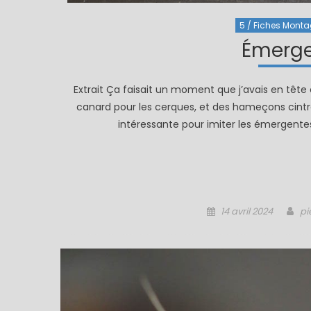
5 / Fiches Montage
Émerge
Extrait Ça faisait un moment que j’avais en tête 
canard pour les cerques, et des hameçons cint
intéressante pour imiter les émergentes
Posted
Au
14 avril 2024
pi
on