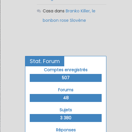
Casa
dans
Branko Killer, le
bonbon rose Slovène
Stat. Forum
Comptes enregistrés
507
Forums
48
Sujets
3 380
Réponses