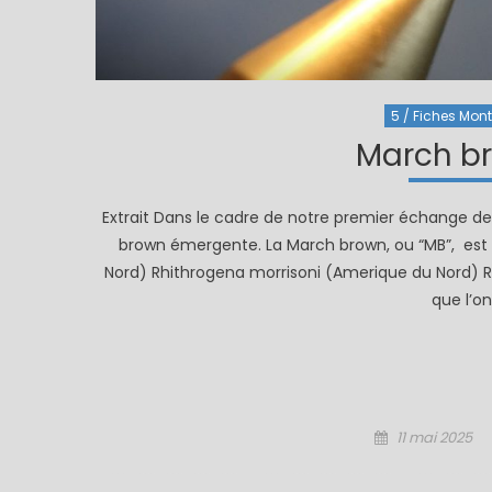
5 / Fiches Monta
March b
Extrait Dans le cadre de notre premier échange 
brown émergente. La March brown, ou “MB”, est
Nord) Rhithrogena morrisoni (Amerique du Nord) 
que l’o
Posted
11 mai 2025
on