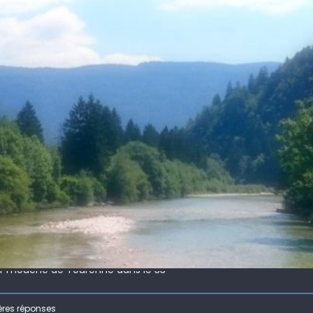
 !
ir mouche de Tourenne dans le 33
 ( 63 )
ères réponses