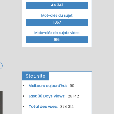
44 341
Mot-clés du sujet
1 057
Mots-clés de sujets vides
166
Stat. site
Visiteurs aujourd’hui:
90
Last 30 Days Views:
26 142
Total des vues:
374 314