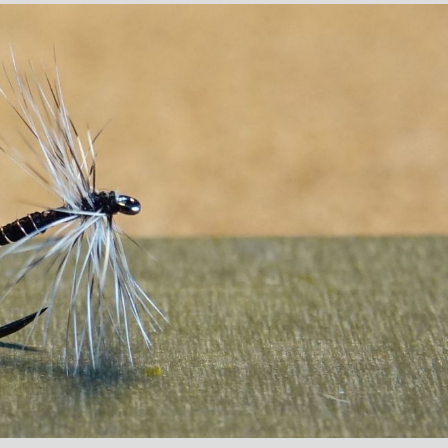
1 / Au Fil De L'eau
Mouches Ailées
Fermeture du réservoir
Mouche de la St Marc
mouche de Tourenne
dans le 33