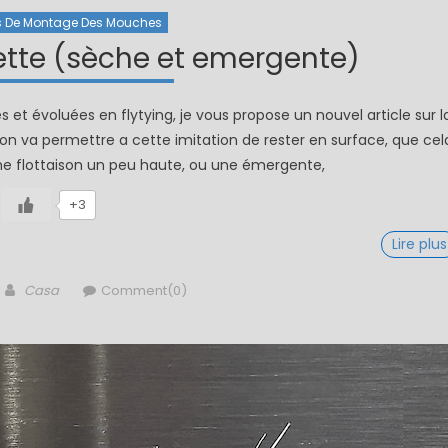
s De Montage Des Mouches
rette (sèche et emergente)
et évoluées en flytying, je vous propose un nouvel article sur l
tion va permettre a cette imitation de rester en surface, que cel
e flottaison un peu haute, ou une émergente,
+3
Lire plus
Author
Casa
Comment(0)