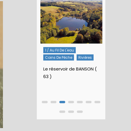
1 / Au Fil De L'eau
5 / Fiches Montage
Coins De Pêche
Rivières
Artificielles
Nymphes À Bille
Le réservoir de BANSON (
63 )
Nymphe pour NAV –
Rubberball