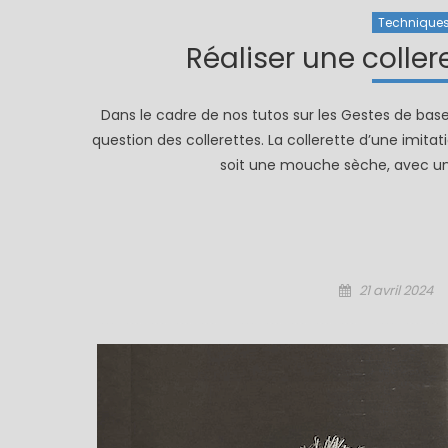
Technique
Réaliser une colle
Dans le cadre de nos tutos sur les Gestes de bases 
question des collerettes. La collerette d’une imita
soit une mouche sèche, avec un
Posted
21 avril 2024
on