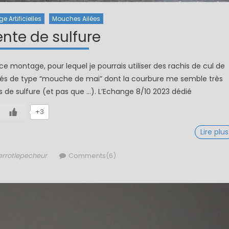
 Artificielles
Mouches Ailées
nte de sulfure
ce montage, pour lequel je pourrais utiliser des rachis de cul de
rés de type “mouche de mai” dont la courbure me semble très
 de sulfure (et pas que …). L’Echange 8/10 2023 dédié
+3
Lire plus
thor
errotlepecheur
Comments(6)