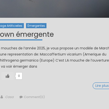
ge Artificielles
Émergentes
rown émergente
de mouches de l’année 2025, je vous propose un modèle de Marc
 une representation de: Maccaffertium vicarium (Amerique du
Rhithrogena germanica (Europe) C’est LA mouche de l’ouverture
n va voir émerger dans
0
Lire plus
Author
Casa
Comment(0)