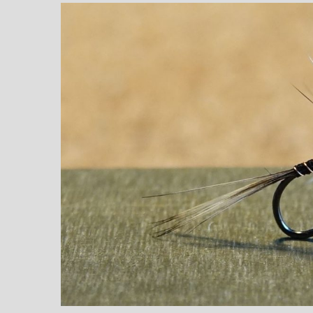
5 / Fiches Montage
Nouvelles
Artificielles
Mon ouverture 2026
Nymphes
Nymphe légère “brebis”