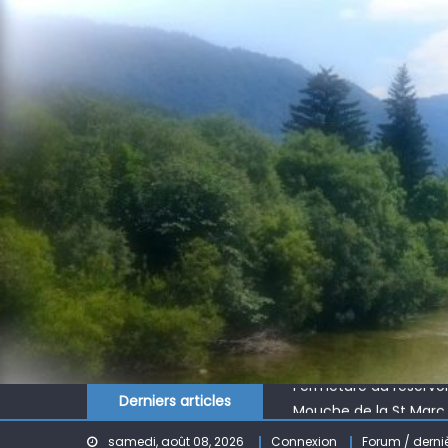
Skip
to
content
ÉCLOSION ®, 6 ans déjà
Fermeture du réservo
Mouche de la St Marc
Derniers articles
Le réservoir de BANSON
samedi, août 08, 2026
Connexion
Forum / derni