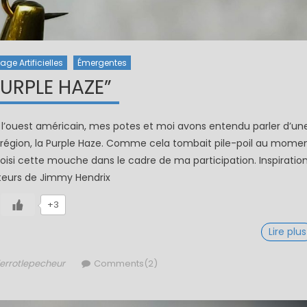
ge Artificielles
Émergentes
PURPLE HAZE”
 l’ouest américain, mes potes et moi avons entendu parler d’un
te région, la Purple Haze. Comme cela tombait pile-poil au mome
hoisi cette mouche dans le cadre de ma participation. Inspiratio
eurs de Jimmy Hendrix
+3
Lire plus
uthor
ierrotlepecheur
Comments(2)