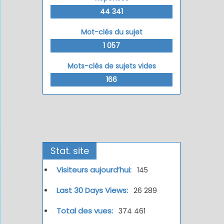
44 341
Mot-clés du sujet
1 057
Mots-clés de sujets vides
166
Stat. site
Visiteurs aujourd’hui:
145
Last 30 Days Views:
26 289
Total des vues:
374 461