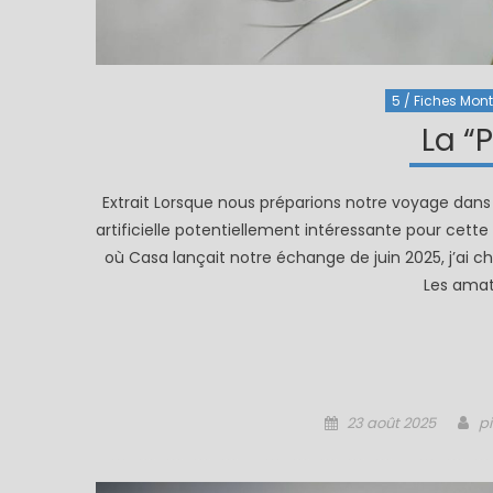
5 / Fiches Monta
La “
Extrait Lorsque nous préparions notre voyage dans
artificielle potentiellement intéressante pour cet
où Casa lançait notre échange de juin 2025, j’ai c
Les amat
Posted
A
23 août 2025
p
on