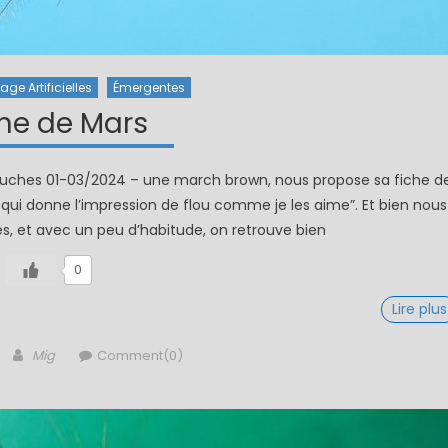
ge Artificielles
Émergentes
ne de Mars
mouches 01-03/2024 – une march brown, nous propose sa fiche d
ui donne l’impression de flou comme je les aime”. Et bien nous
s, et avec un peu d’habitude, on retrouve bien
0
Lire plus
Author
Mig
Comment(0)