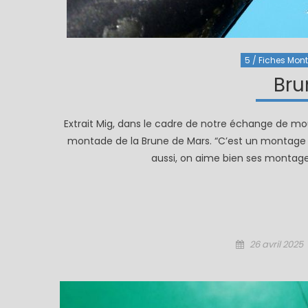
5 / Fiches Monta
Bru
Extrait Mig, dans le cadre de notre échange de 
montade de la Brune de Mars. “C’est un montage q
aussi, on aime bien ses montage
Posted
26 avril 2025
on