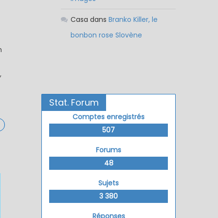
Casa
dans
Branko Killer, le
bonbon rose Slovène
h
,
Stat. Forum
Comptes enregistrés
507
Forums
48
Sujets
3 380
Réponses