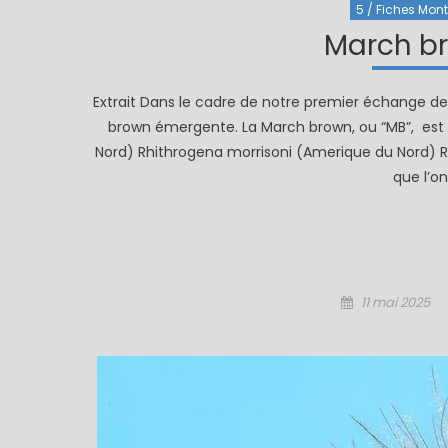
5 / Fiches Monta
March b
Extrait Dans le cadre de notre premier échange 
brown émergente. La March brown, ou “MB”, est
Nord) Rhithrogena morrisoni (Amerique du Nord) 
que l’o
Posted
11 mai 2025
on