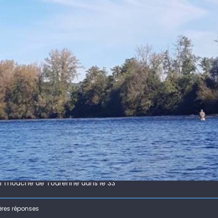
 !
ir mouche de Tourenne dans le 33
 ( 63 )
ères réponses
bberball