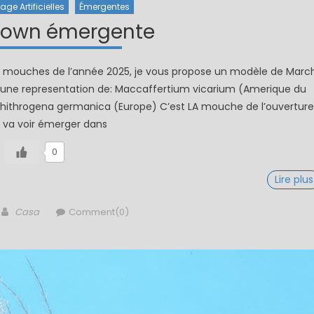
ge Artificielles
Émergentes
rown émergente
de mouches de l’année 2025, je vous propose un modèle de Marc
 une representation de: Maccaffertium vicarium (Amerique du
Rhithrogena germanica (Europe) C’est LA mouche de l’ouverture
n va voir émerger dans
0
Lire plus
Author
Casa
Comment(0)