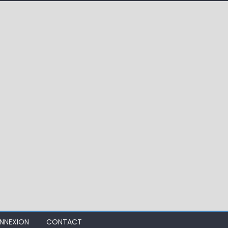
 !
ir mouche de Tourenne dans le 33
NNEXION
CONTACT