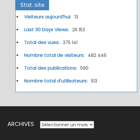
Stat. site
Visiteurs aujourd’hui:
13
Last 30 Days Views:
26 153
Total des vues:
375 141
Nombre total de visiteurs:
482 446
Total des publications:
590
Nombre total d’utilisateurs:
513
ARCHIVES
ARCHIVES