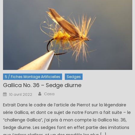
5 / Fiches Montage Artificielles
Sedges
Gallica No. 36 – Sedge diurne
Author
Posted
Casa
10 avril 2022
on
Extrait Dans le cadre de l’article de Pierrot sur la légendaire
série Gallica, et dont ce sujet de notre Forum a fait suite – le
“challenge Gallica”, j’ai pris à mon compte la Gallica No. 36,
Sedge diurne. Les sedges font en effet partie des imitations