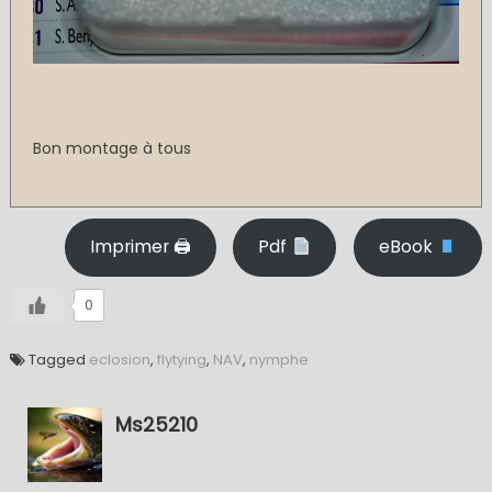
Bon montage à tous
Imprimer 🖨
Pdf
eBook
0
Tagged
eclosion
,
flytying
,
NAV
,
nymphe
Ms25210