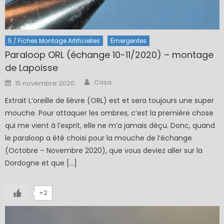
5 / Fiches Montage Artificielles
Émergentes
Paraloop ORL (échange 10-11/2020) – montage
de Lapoisse
Author
Posted
Casa
15 novembre 2020
on
Extrait L’oreille de lièvre (ORL) est et sera toujours une super
mouche. Pour attaquer les ombres, c’est la première chose
qui me vient à l’esprit, elle ne m’a jamais déçu. Donc, quand
le paraloop a été choisi pour la mouche de l’échange
(Octobre – Novembre 2020), que vous deviez aller sur la
Dordogne et que […]
+2