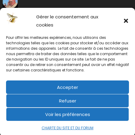
Gérer le consentement aux
cookies
Pour offrir les meilleures expériences, nous utilisons des
technologies telles que les cookies pour stocker et/ou accéder aux
informations des appareils. Le fait de consentir à ces technologies
nous permettra de traiter des données telles que le comportement
de navigation ou les ID uniques sur ce site. Le fait de ne pas
consentir ou de retirer son consentement peut avoir un effet négatif
sur certaines caractéristiques et fonctions.
Accepter
Refuser
Voir les préférences
CHARTE DU SITE ET DU FORUM
2019 mic
|
éclosion.com