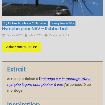
5 / Fiches Montage Artificielles
Nymphes À Bille
Nymphe pour NAV – Rubberball
Posted
Author
5 juin 2026
Ms25210
Comment(0)
on
Visitez notre Forum
Extrait
Afin de participer à l
'échange sur le montage d'une
nymphe légère pour pêcher à vue
, j'ai concocté ce
montage