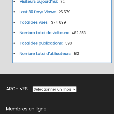
Visiteurs aujourd’hui:
32
Last 30 Days Views:
25 579
Total des vues:
374 699
Nombre total de visiteurs:
482 853
Total des publications:
590
Nombre total d’utilisateurs:
513
ARCHIVES
ARCHIVES
Membres en ligne