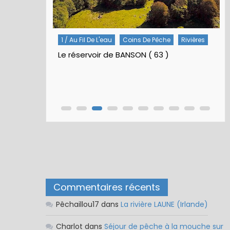
Rivières
5 / Fiches Montage Artificielles
Nymphes À Bille
Nymphe pour NAV – Rubberball
Commentaires récents
Pêchaillou17
dans
La rivière LAUNE (Irlande)
Charlot
dans
Séjour de pêche à la mouche sur