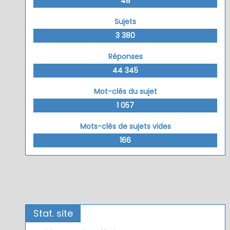
48
Sujets
3 380
Réponses
44 345
Mot-clés du sujet
1 057
Mots-clés de sujets vides
166
Stat. site