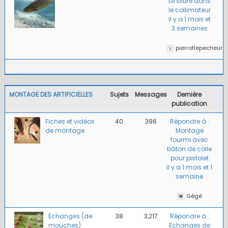
Le silure dans
le collimateur
il y a 1 mois et
3 semaines
pierrotlepecheur
MONTAGE DES ARTIFICIELLES
Sujets
Messages
Dernière
publication
Fiches et vidéos
40
396
Répondre à :
de montage
Montage
fourmi avec
bâton de colle
pour pistolet
il y a 1 mois et 1
semaine
Gégé
Echanges (de
38
3,217
Répondre à :
mouches)
Echanges de