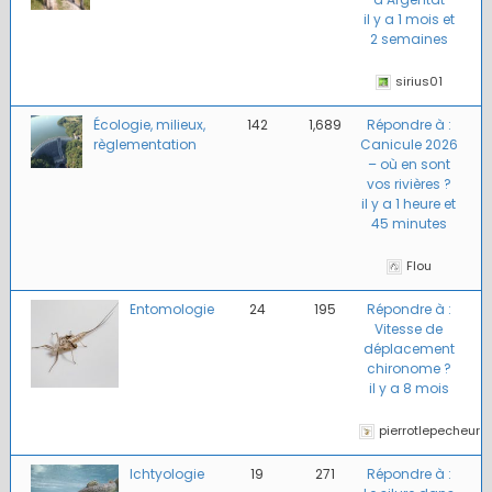
il y a 1 mois et
2 semaines
sirius01
Écologie, milieux,
142
1,689
Répondre à :
règlementation
Canicule 2026
– où en sont
vos rivières ?
il y a 1 heure et
45 minutes
Flou
Entomologie
24
195
Répondre à :
Vitesse de
déplacement
chironome ?
il y a 8 mois
pierrotlepecheur
Ichtyologie
19
271
Répondre à :