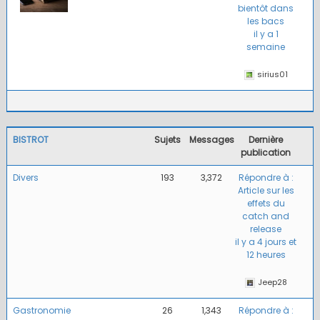
bientôt dans
les bacs
il y a 1
semaine
sirius01
BISTROT
Sujets
Messages
Dernière
publication
Divers
193
3,372
Répondre à :
Article sur les
effets du
catch and
release
il y a 4 jours et
12 heures
Jeep28
Gastronomie
26
1,343
Répondre à :