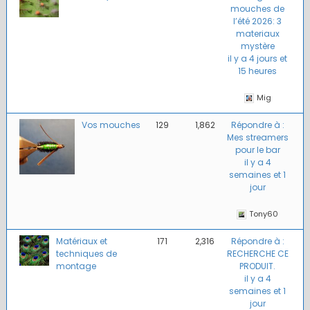
mouches de
l’été 2026: 3
materiaux
mystère
il y a 4 jours et
15 heures
Mig
Vos mouches
129
1,862
Répondre à :
Mes streamers
pour le bar
il y a 4
semaines et 1
jour
Tony60
Matériaux et
171
2,316
Répondre à :
techniques de
RECHERCHE CE
montage
PRODUIT.
il y a 4
semaines et 1
jour