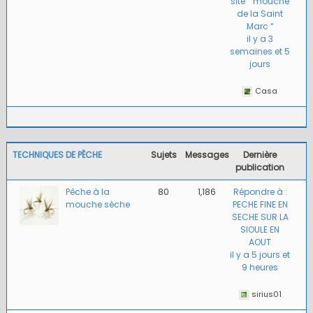
site ” mouche
de la Saint
Marc “
il y a 3
semaines et 5
jours
Casa
TECHNIQUES DE PÊCHE
Sujets
Messages
Dernière
publication
Pêche à la
80
1,186
Répondre à :
mouche sèche
PECHE FINE EN
SECHE SUR LA
SIOULE EN
AOUT
il y a 5 jours et
9 heures
sirius01