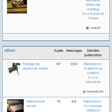
Épuisette
bâton de
wading
il y a 4 jours et
1 heure
Jeep28
MÉDIAS
Sujets
Messages
Dernière
publication
Partage de
187
2,512
Répondre à :
photos et vidéos
La pêche au
cinéma
il y a 3
semaines
Palaretta38
Littérature et
78
616
Répondre à :
revues
Un nouveau
GIERACH