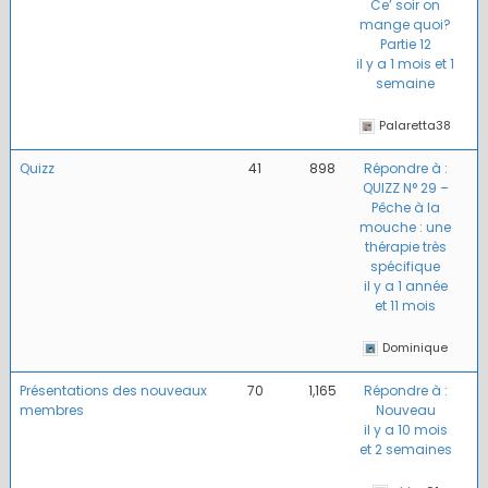
Ce’ soir on
mange quoi?
Partie 12
il y a 1 mois et 1
semaine
Palaretta38
Quizz
41
898
Répondre à :
QUIZZ N° 29 –
Pêche à la
mouche : une
thérapie très
spécifique
il y a 1 année
et 11 mois
Dominique
Présentations des nouveaux
70
1,165
Répondre à :
membres
Nouveau
il y a 10 mois
et 2 semaines