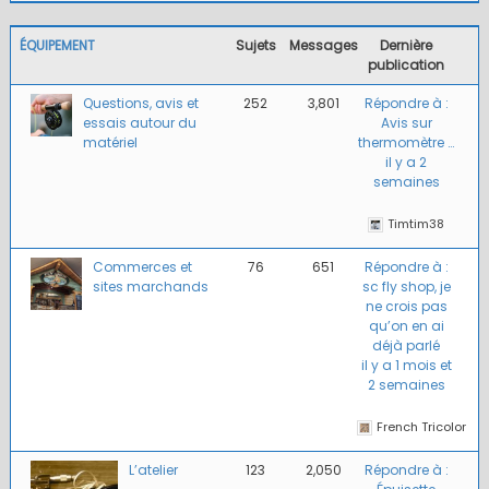
ÉQUIPEMENT
Sujets
Messages
Dernière
publication
Questions, avis et
252
3,801
Répondre à :
essais autour du
Avis sur
matériel
thermomètre …
il y a 2
semaines
Timtim38
Commerces et
76
651
Répondre à :
sites marchands
sc fly shop, je
ne crois pas
qu’on en ai
déjà parlé
il y a 1 mois et
2 semaines
French Tricolor
L’atelier
123
2,050
Répondre à :