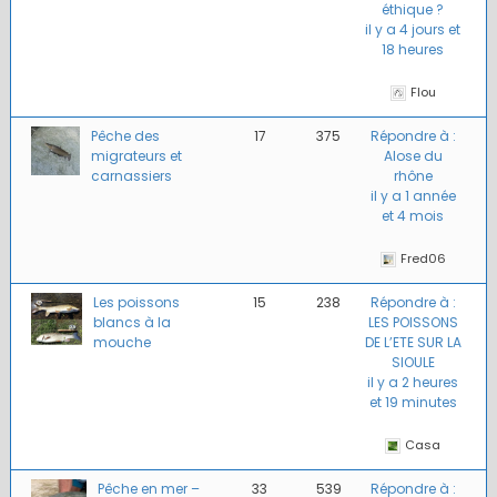
éthique ?
il y a 4 jours et
18 heures
Flou
Pêche des
17
375
Répondre à :
migrateurs et
Alose du
carnassiers
rhône
il y a 1 année
et 4 mois
Fred06
Les poissons
15
238
Répondre à :
blancs à la
LES POISSONS
mouche
DE L’ETE SUR LA
SIOULE
il y a 2 heures
et 19 minutes
Casa
Pêche en mer –
33
539
Répondre à :