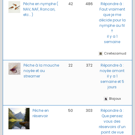
Pêche en nymphe (
42
486
Répondre à :
NAV, NAF, Roncari,
Faut vraiment
etc… )
que je me
décide pour la
nymphe au fil
!!
il y a 1
semaine
Ciretezamud
Pêche à la mouche
22
372
Répondre à :
noyée et au
noyée amont
streamer
il y a 1
semaine et 5
jours
Blajoux
Pêche en
50
303
Répondre à :
réservoir
Que pensez
vous des
réservoirs d’un
point de vue