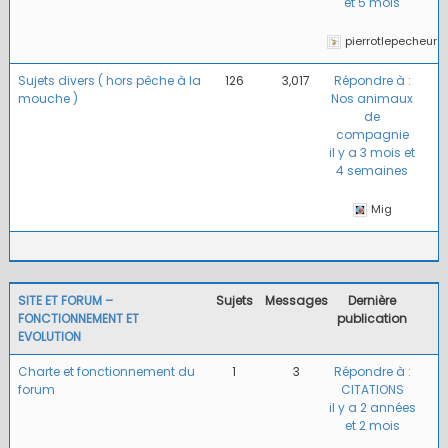
et 5 mois
pierrotlepecheur
Sujets divers ( hors pêche à la
126
3,017
Répondre à :
mouche )
Nos animaux
de
compagnie
il y a 3 mois et
4 semaines
Mig
SITE ET FORUM –
Sujets
Messages
Dernière
FONCTIONNEMENT ET
publication
EVOLUTION
Charte et fonctionnement du
1
3
Répondre à :
forum
CITATIONS
il y a 2 années
et 2 mois