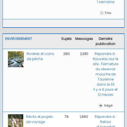
1 semaine
Flou
ENVIRONNEMENT
Sujets
Messages
Dernière
publication
Rivières et coins
280
2,981
Répondre à :
de pêche
Nouveau sur le
site : Fermeture
du réservoir
mouche de
Tourenne
dans le 33
il y a 6 jours et
12 heures
Gégé
Récits et projets
78
1,980
Répondre à :
de voyage
Retour
d’Argentat