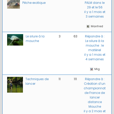
Pêche exotique
PALM dans le
29 et le 56
il y a 1 mois et
3 semaines
Manfred
Le silure à la
3
63
Répondre à :
mouche
Le silure à la
mouche : le
matériel
il y a 1 mois et
4 semaines
Mig
Techniques de
11
111
Répondre à :
lancer
Création d’un
championnat
de France de
lancer
distance
Mouche
il y a 2 mois et