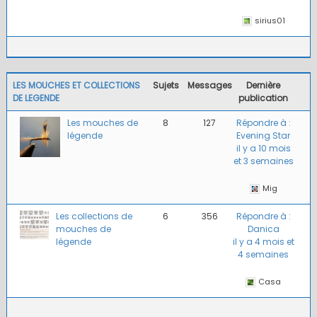
sirius01
LES MOUCHES ET COLLECTIONS
Sujets
Messages
Dernière
DE LEGENDE
publication
Les mouches de
8
127
Répondre à :
légende
Evening Star
il y a 10 mois
et 3 semaines
Mig
Les collections de
6
356
Répondre à :
mouches de
Danica
légende
il y a 4 mois et
4 semaines
Casa