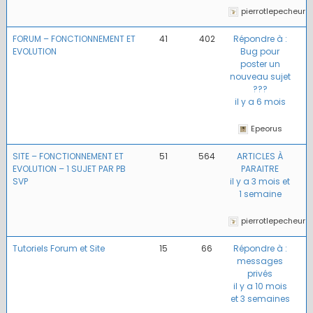
pierrotlepecheur
FORUM – FONCTIONNEMENT ET
41
402
Répondre à :
EVOLUTION
Bug pour
poster un
nouveau sujet
???
il y a 6 mois
Epeorus
SITE – FONCTIONNEMENT ET
51
564
ARTICLES À
EVOLUTION – 1 SUJET PAR PB
PARAITRE
SVP
il y a 3 mois et
1 semaine
pierrotlepecheur
Tutoriels Forum et Site
15
66
Répondre à :
messages
privés
il y a 10 mois
et 3 semaines