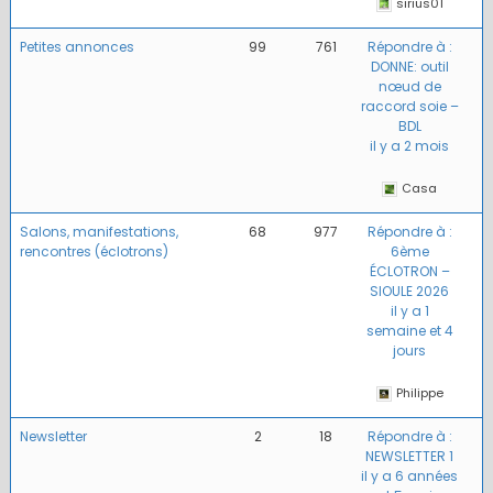
sirius01
Petites annonces
99
761
Répondre à :
DONNE: outil
nœud de
raccord soie –
BDL
il y a 2 mois
Casa
Salons, manifestations,
68
977
Répondre à :
rencontres (éclotrons)
6ème
ÉCLOTRON –
SIOULE 2026
il y a 1
semaine et 4
jours
Philippe
Newsletter
2
18
Répondre à :
NEWSLETTER 1
il y a 6 années