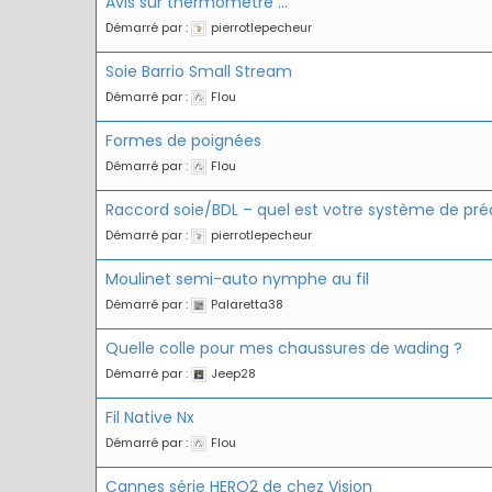
Avis sur thermomètre …
Démarré par :
pierrotlepecheur
Soie Barrio Small Stream
Démarré par :
Flou
Formes de poignées
Démarré par :
Flou
Raccord soie/BDL – quel est votre système de préd
Démarré par :
pierrotlepecheur
Moulinet semi-auto nymphe au fil
Démarré par :
Palaretta38
Quelle colle pour mes chaussures de wading ?
Démarré par :
Jeep28
Fil Native Nx
Démarré par :
Flou
Cannes série HERO2 de chez Vision