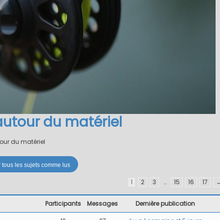
autour du matériel
tour du matériel
1
2
3
…
15
16
17
Participants
Messages
Dernière publication