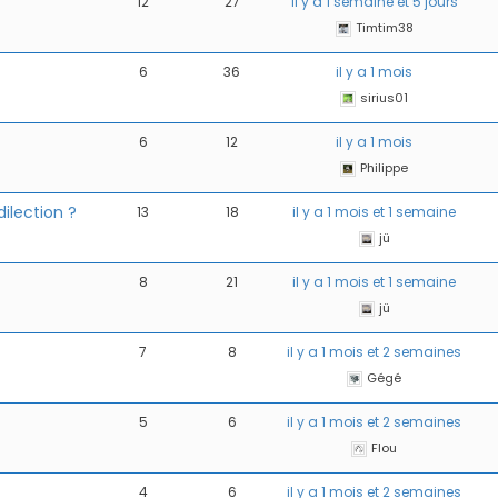
12
27
il y a 1 semaine et 5 jours
Timtim38
6
36
il y a 1 mois
sirius01
6
12
il y a 1 mois
Philippe
ilection ?
13
18
il y a 1 mois et 1 semaine
jü
8
21
il y a 1 mois et 1 semaine
jü
7
8
il y a 1 mois et 2 semaines
Gégé
5
6
il y a 1 mois et 2 semaines
Flou
4
6
il y a 1 mois et 2 semaines