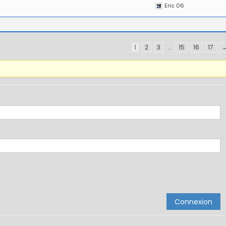
Eric 06
1
2
3
…
15
16
17
Connexion