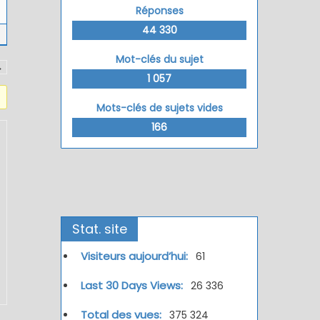
Réponses
44 330
Mot-clés du sujet
→
1 057
Mots-clés de sujets vides
166
Stat. site
Visiteurs aujourd’hui:
61
Last 30 Days Views:
26 336
Total des vues:
375 324