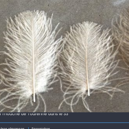
 !
ir mouche de Tourenne dans le 33
 ( 63 )
ières réponses
Enregistrer