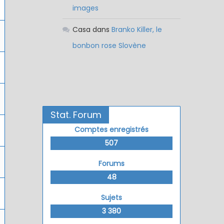
images
Casa
dans
Branko Killer, le
bonbon rose Slovène
Stat. Forum
Comptes enregistrés
507
Forums
48
Sujets
3 380