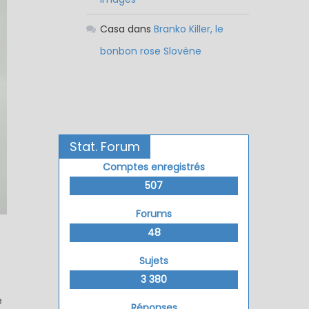
Casa
dans
Branko Killer, le
bonbon rose Slovène
Stat. Forum
Comptes enregistrés
507
Forums
48
Sujets
3 380
e
Réponses