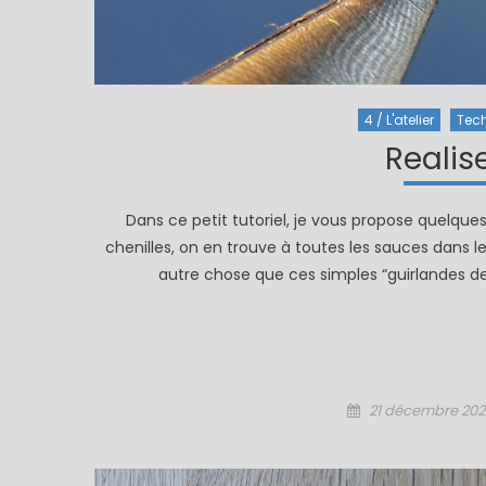
4 / L'atelier
Tec
Realis
Dans ce petit tutoriel, je vous propose quelque
chenilles, on en trouve à toutes les sauces dans l
autre chose que ces simples “guirlandes de 
Posted
21 décembre 202
on