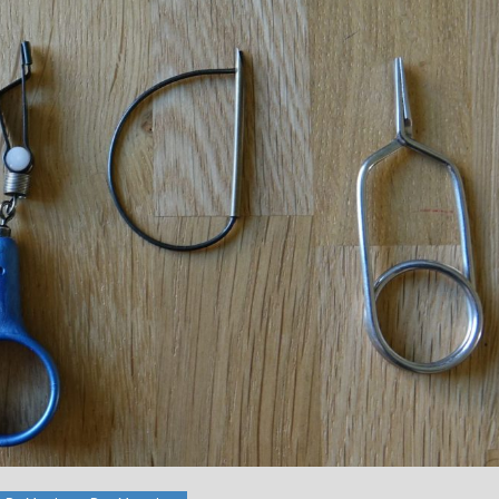
1 / Au Fil De L'eau
Mouches Ailées
Fermeture du réservoir
Mouche de la St Marc
mouche de Tourenne
”
dans le 33