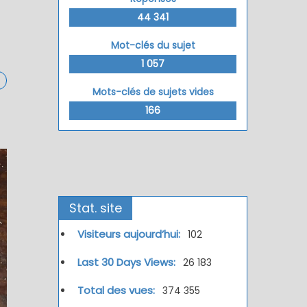
44 341
Mot-clés du sujet
1 057
Mots-clés de sujets vides
166
Stat. site
Visiteurs aujourd’hui:
102
Last 30 Days Views:
26 183
Total des vues:
374 355