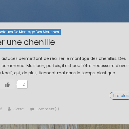
hniques De Montage Des Mouches
er une chenille
s astuces permettant de réaliser le montage des chenilles. Des
e commerce. Mais bon, parfois, il est peut être necessaire d’avoir
Noël”, qui, de plus, tiennent mal dans le temps, plastique
+2
Lire plus
Author
5
Casa
Comment(1)