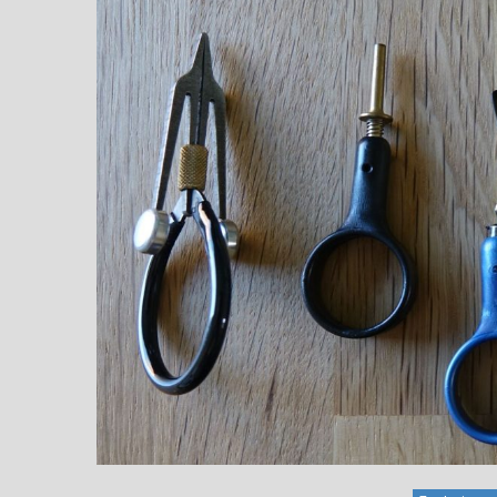
5 / Fiches Montage
Nouvelles
Artificielles
Mon ouverture 2026
Nymphes
Nymphe légère “brebis