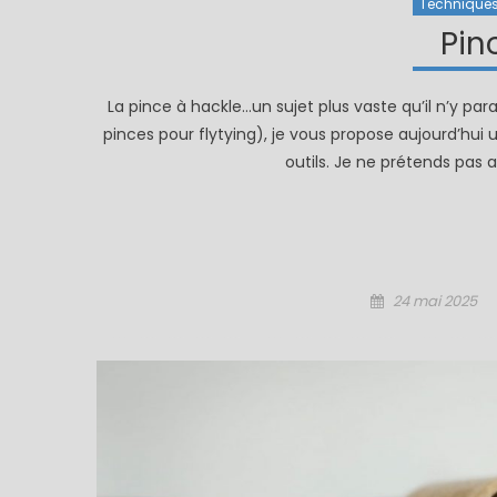
Technique
Pin
La pince à hackle…un sujet plus vaste qu’il n’y para
pinces pour flytying), je vous propose aujourd’hui 
outils. Je ne prétends pas a
Posted
24 mai 2025
on