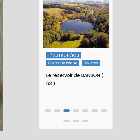
1 / Au Fil De L'eau
5 / Fiches Montage
Coins De Pêche
Rivières
Artificielles
Nymphes À Bille
Le réservoir de BANSON (
63 )
Nymphe pour NAV –
Rubberball