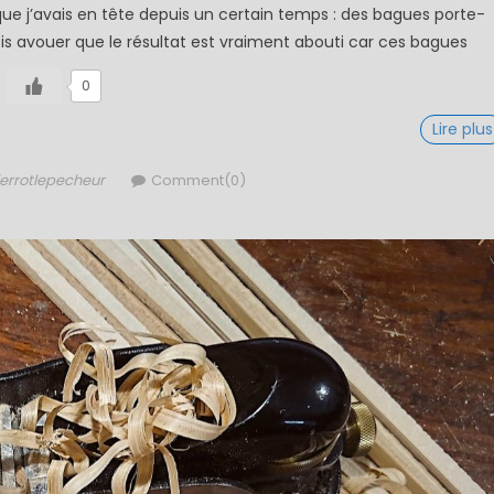
e j’avais en tête depuis un certain temps : des bagues porte-
s avouer que le résultat est vraiment abouti car ces bagues
0
Lire plus
thor
errotlepecheur
Comment(0)