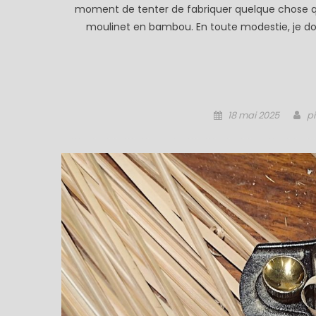
moment de tenter de fabriquer quelque chose qu
moulinet en bambou. En toute modestie, je doi
Posted
Au
18 mai 2025
pi
on