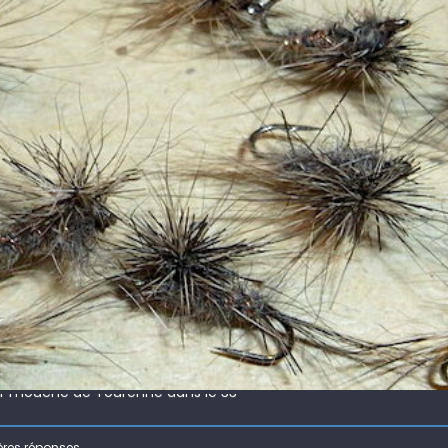
 !
ir mouche de Tourenne dans le 33
 ( 63 )
ères réponses