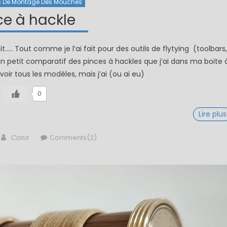
s De Montage Des Mouches
ce à hackle
it….. Tout comme je l’ai fait pour des outils de flytying (toolbars,
un petit comparatif des pinces à hackles que j’ai dans ma boite 
voir tous les modèles, mais j’ai (ou ai eu)
0
Lire plus
Author
Casa
Comments(2)