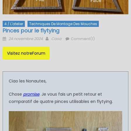
4 / L'atelier
Techniques De Montage Des Mouches
Pinces pour le flytying
Posted
Author
24 novembre 2024
Casa
Comment(1)
on
Visitez notreForum
Ciao les Nonautes,
Chose
promise
. Je vous fais un petit retour et
comparatif de quatre pinces utilisables en flytying.