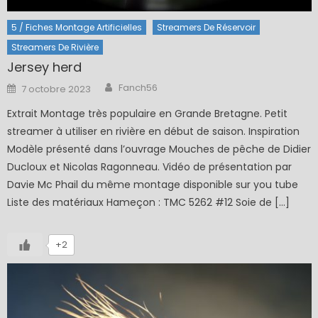
5 / Fiches Montage Artificielles
Streamers De Réservoir
Streamers De Rivière
Jersey herd
Author
Posted
Fanch56
7 octobre 2023
on
Extrait Montage très populaire en Grande Bretagne. Petit
streamer à utiliser en rivière en début de saison. Inspiration
Modèle présenté dans l’ouvrage Mouches de pêche de Didier
Ducloux et Nicolas Ragonneau. Vidéo de présentation par
Davie Mc Phail du même montage disponible sur you tube
Liste des matériaux Hameçon : TMC 5262 #12 Soie de […]
+2