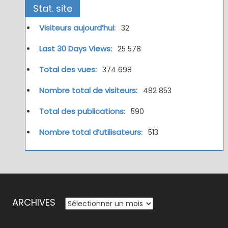
Stat. site
Visiteurs aujourd’hui:
32
Last 30 Days Views:
25 578
Total des vues:
374 698
Nombre total de visiteurs:
482 853
Total des publications:
590
Nombre total d’utilisateurs:
513
ARCHIVES
ARCHIVES