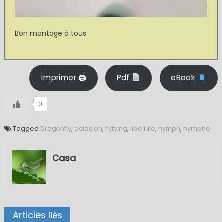
Bon montage à tous
Imprimer 🖨
Pdf
eBook
0
Tagged
Dragonfly
,
eclosion
,
flytying
,
libellule
,
nymph
,
nymphe
Casa
Articles liés