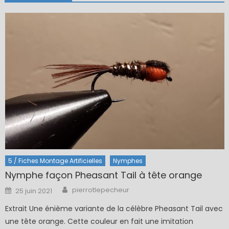
5 / Fiches Montage Artificielles
Nymphes
Nymphe façon Pheasant Tail à tête orange
Author
Posted
pierrotlepecheur
25 juin 2021
on
Extrait Une énième variante de la célèbre Pheasant Tail avec
une tête orange. Cette couleur en fait une imitation