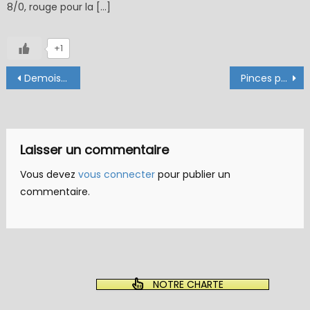
8/0, rouge pour la […]
+1
Navigation
Demoiselle bleue
Pinces pour le flytying
de
l’article
Laisser un commentaire
Vous devez
vous connecter
pour publier un
commentaire.
NOTRE CHARTE