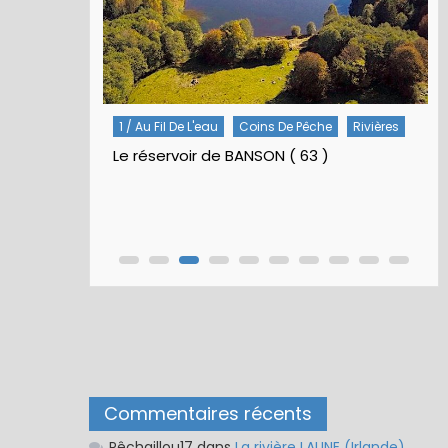
Rivières
5 / Fiches Montage Artificielles
Nymphes À Bille
Nymphe pour NAV – Rubberball
Commentaires récents
Pêchaillou17
dans
La rivière LAUNE (Irlande)