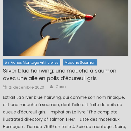
5 / Fiches Montage Artificielles
Mouche Saumon
Silver blue hairwing: une mouche à saumon
avec une aile en poils d’écureuil gris
Author
Posted
Casa
21 décembre 2020
on
Extrait La Silver blue hairwing, qui comme son nom l’indique,
est une mouche à saumon, dont l’aile est faite de poils de
queue d’écureuil gris. Inspiration Le livre “The complete
illustrated directory of salmon flies”. Liste des matériaux
Hameçon : Tiemco 7999 en taille 4 Soie de montage : Noire,