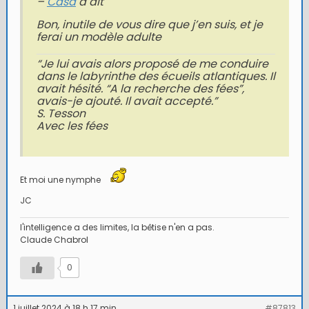
–
Casa
a dit
Bon, inutile de vous dire que j’en suis, et je
ferai un modèle adulte
“Je lui avais alors proposé de me conduire
dans le labyrinthe des écueils atlantiques. Il
avait hésité. “A la recherche des fées”,
avais-je ajouté. Il avait accepté.”
S. Tesson
Avec les fées
Et moi une nymphe
JC
l'intelligence a des limites, la bêtise n'en a pas.
Claude Chabrol
0
1 juillet 2024 à 18 h 17 min
#87813