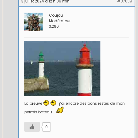
3 juillet 2024 à 12 h 09 min
#87839
Coujou
Modérateur
3,296
La preuve
j’ai encore des bons restes de mon
permis bateau
0