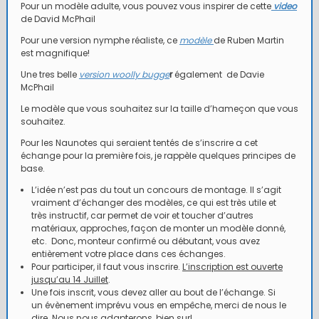
Pour un modèle adulte, vous pouvez vous inspirer de cette
video
de David McPhail
Pour une version nymphe réaliste, ce
modèle
de Ruben Martin
est magnifique!
Une tres belle
version woolly bugge
r
également de Davie
McPhail
Le modèle que vous souhaitez sur la taille d’hameçon que vous
souhaitez.
Pour les Naunotes qui seraient tentés de s’inscrire a cet
échange pour la première fois, je rappèle quelques principes de
base.
L’idée n’est pas du tout un concours de montage. Il s’agit
vraiment d’échanger des modèles, ce qui est très utile et
très instructif, car permet de voir et toucher d’autres
matériaux, approches, façon de monter un modèle donné,
etc. Donc, monteur confirmé ou débutant, vous avez
entièrement votre place dans ces échanges.
Pour participer, il faut vous inscrire.
L’inscription est ouverte
jusqu’au 14 Juillet
.
Une fois inscrit, vous devez aller au bout de l’échange. Si
un évènement imprévu vous en empêche, merci de nous le
dire. Nous nous adapterons, bien sur!