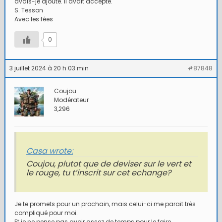
avais-je ajouté. Il avait accepté."
S. Tesson
Avec les fées
0
3 juillet 2024 à 20 h 03 min
#87848
Coujou
Modérateur
3,296
Casa wrote:
Coujou, plutot que de deviser sur le vert et
le rouge, tu t’inscrit sur cet echange?
Je te promets pour un prochain, mais celui-ci me parait très
compliqué pour moi.
Et je ne pense pas avoir assez de temps pour le faire.