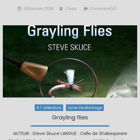
Posted
Author
28 janvier 2026
Casa
Comment(0)
on
6 / Littérature
Livres De Montage
Grayling flies
AUTEUR : Steve Skuce LANGUE : Celle de Shakespeare