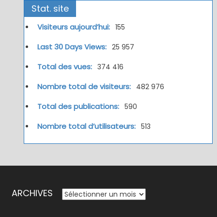
Stat. site
Visiteurs aujourd’hui:
155
Last 30 Days Views:
25 957
Total des vues:
374 416
Nombre total de visiteurs:
482 976
Total des publications:
590
Nombre total d’utilisateurs:
513
ARCHIVES
ARCHIVES