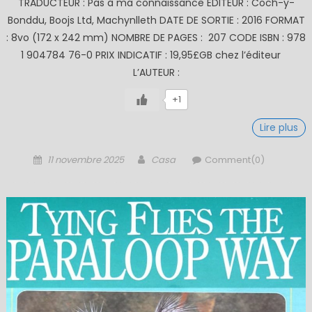
TRADUCTEUR : Pas à ma connaissance EDITEUR : Coch-y-
Bonddu, Boojs Ltd, Machynlleth DATE DE SORTIE : 2016 FORMAT
: 8vo (172 x 242 mm) NOMBRE DE PAGES : 207 CODE ISBN : 978
1 904784 76-0 PRIX INDICATIF : 19,95£GB chez l’éditeur
L’AUTEUR :
+1
Lire plus
Posted
Author
11 novembre 2025
Casa
Comment(0)
on