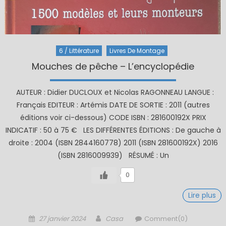
6 / Littérature
Livres De Montage
Mouches de pêche – L’encyclopédie
AUTEUR : Didier DUCLOUX et Nicolas RAGONNEAU LANGUE :
Français EDITEUR : Artémis DATE DE SORTIE : 2011 (autres
éditions voir ci-dessous) CODE ISBN : 281600192X PRIX
INDICATIF : 50 à 75 € LES DIFFÉRENTES ÉDITIONS : De gauche à
droite : 2004 (ISBN 2844160778) 2011 (ISBN 281600192X) 2016
(ISBN 2816009939) RÉSUMÉ : Un
0
Lire plus
Posted
Author
27 janvier 2024
Casa
Comment(0)