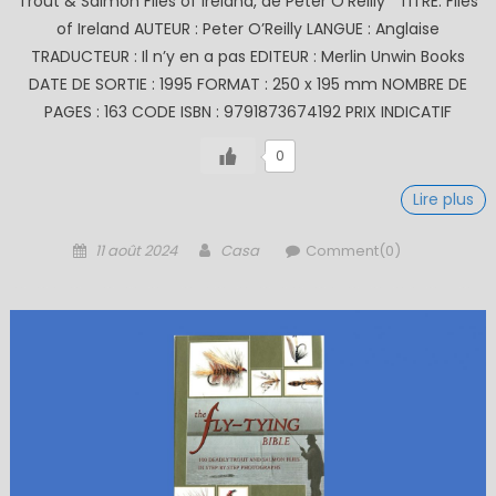
Trout & Salmon Flies of Ireland, de Peter O’Reilly TITRE: Flies
of Ireland AUTEUR : Peter O’Reilly LANGUE : Anglaise
TRADUCTEUR : Il n’y en a pas EDITEUR : Merlin Unwin Books
DATE DE SORTIE : 1995 FORMAT : 250 x 195 mm NOMBRE DE
PAGES : 163 CODE ISBN : 9791873674192 PRIX INDICATIF
0
Lire plus
Posted
Author
11 août 2024
Casa
Comment(0)
on