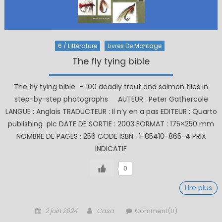
6 / Littérature
Livres De Montage
The fly tying bible
The fly tying bible – 100 deadly trout and salmon flies in
step-by-step photographs AUTEUR : Peter Gathercole
LANGUE : Anglais TRADUCTEUR : Il n’y en a pas EDITEUR : Quarto
publishing plc DATE DE SORTIE : 2003 FORMAT : 175×250 mm
NOMBRE DE PAGES : 256 CODE ISBN : 1-85410-865-4 PRIX
INDICATIF
0
Lire plus
Posted
Author
2 juin 2024
Casa
Comment(0)
on