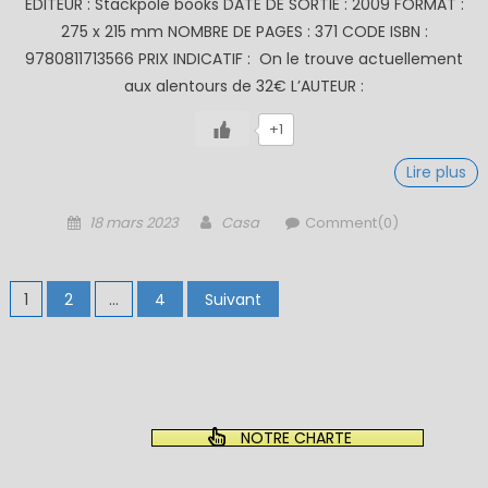
EDITEUR : Stackpole books DATE DE SORTIE : 2009 FORMAT :
275 x 215 mm NOMBRE DE PAGES : 371 CODE ISBN :
9780811713566 PRIX INDICATIF : On le trouve actuellement
aux alentours de 32€ L’AUTEUR :
+1
Lire plus
Posted
Author
18 mars 2023
Casa
Comment(0)
on
Pagination
1
2
…
4
Suivant
des
publications
NOTRE CHARTE