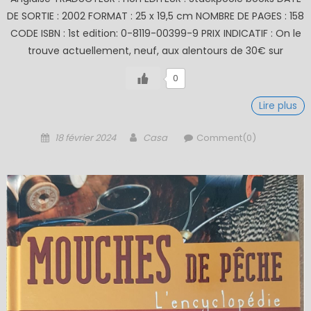
DE SORTIE : 2002 FORMAT : 25 x 19,5 cm NOMBRE DE PAGES : 158
CODE ISBN : 1st edition: 0-8119-00399-9 PRIX INDICATIF : On le
trouve actuellement, neuf, aux alentours de 30€ sur
0
Lire plus
Posted
Author
18 février 2024
Casa
Comment(0)
on