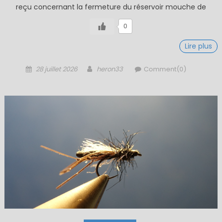
reçu concernant la fermeture du réservoir mouche de
0
Lire plus
Posted
Author
28 juillet 2026
heron33
Comment(0)
on