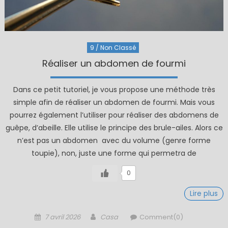
9 / Non Classé
Réaliser un abdomen de fourmi
Dans ce petit tutoriel, je vous propose une méthode très
simple afin de réaliser un abdomen de fourmi. Mais vous
pourrez également l’utiliser pour réaliser des abdomens de
guêpe, d’abeille. Elle utilise le principe des brule-ailes. Alors ce
n’est pas un abdomen avec du volume (genre forme
toupie), non, juste une forme qui permetra de
0
Lire plus
Posted
Author
7 avril 2026
Casa
Comment(0)
on