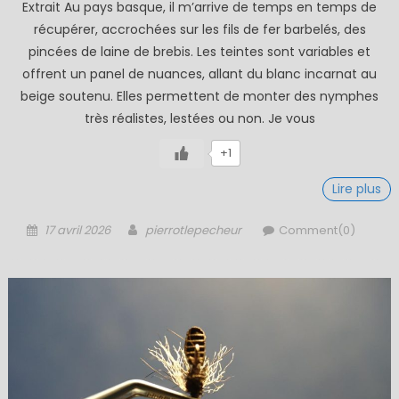
Extrait Au pays basque, il m’arrive de temps en temps de
récupérer, accrochées sur les fils de fer barbelés, des
pincées de laine de brebis. Les teintes sont variables et
offrent un panel de nuances, allant du blanc incarnat au
beige soutenu. Elles permettent de monter des nymphes
très réalistes, lestées ou non. Je vous
+1
Lire plus
Posted
Author
17 avril 2026
pierrotlepecheur
Comment(0)
on