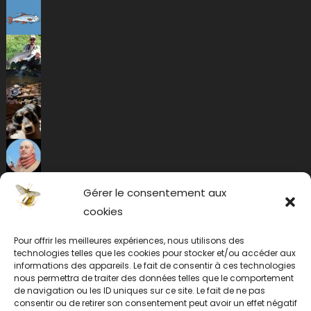
Gérer le consentement aux
cookies
Pour offrir les meilleures expériences, nous utilisons des
technologies telles que les cookies pour stocker et/ou accéder aux
informations des appareils. Le fait de consentir à ces technologies
nous permettra de traiter des données telles que le comportement
de navigation ou les ID uniques sur ce site. Le fait de ne pas
consentir ou de retirer son consentement peut avoir un effet négatif