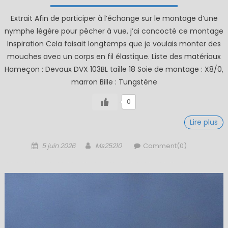
Extrait Afin de participer à l’échange sur le montage d’une
nymphe légère pour pêcher à vue, j’ai concocté ce montage
Inspiration Cela faisait longtemps que je voulais monter des
mouches avec un corps en fil élastique. Liste des matériaux
Hameçon : Devaux DVX 103BL taille 18 Soie de montage : X8/0,
marron Bille : Tungstène
0
Lire plus
Posted
Author
5 juin 2026
Ms25210
Comment(0)
on