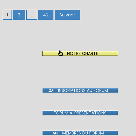
Pagination
1
2
…
42
Suivant
des
publications
NOTRE CHARTE
INSCRIPTIONS AU FORUM
FORUM ➤ PRÉSENTATIONS
MEMBRES DU FORUM