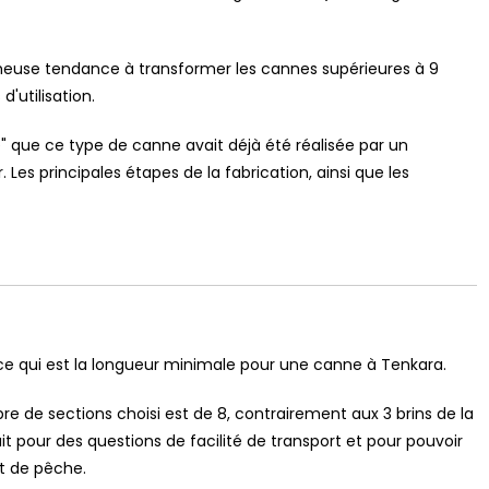
heuse tendance à transformer les cannes supérieures à 9
'utilisation.
ré" que ce type de canne avait déjà été réalisée par un
. Les principales étapes de la fabrication, ainsi que les
1 / Au Fil De L'eau
Mouches Ailées
Coins De Pêche
réservoir
Mouche de la St Marc
Le réservoir d
ourenne
63 )
 ce qui est la longueur minimale pour une canne à Tenkara.
re de sections choisi est de 8, contrairement aux 3 brins de la
it pour des questions de facilité de transport et pour pouvoir
et de pêche.