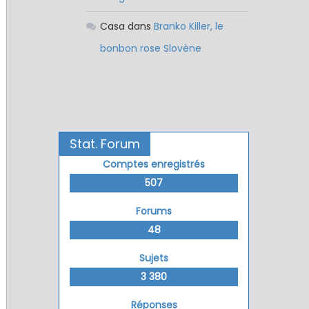
Casa
dans
Branko Killer, le
bonbon rose Slovène
Stat. Forum
Comptes enregistrés
507
Forums
48
Sujets
3 380
Réponses