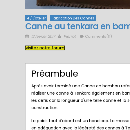
4 / L'atelier
Fabrication Des Cannes
Canne au tenkara en ba
Posted
Author
12 février 2017
Pierrot
Comments(11)
on
Visitez notre forum
Préambule
Après avoir terminé une
Canne en bambou refe
réaliser une canne à Tenkara également en bam
les défis car la longueur d'une telle canne et la
construction.
Le poids tout d'abord est un handicap. La mass
en adéquation avec la légèreté des cannes à T