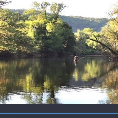
 !
ir mouche de Tourenne dans le 33
 ( 63 )