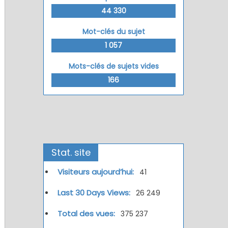
44 330
Mot-clés du sujet
1 057
Mots-clés de sujets vides
166
Stat. site
Visiteurs aujourd’hui:
41
Last 30 Days Views:
26 249
Total des vues:
375 237