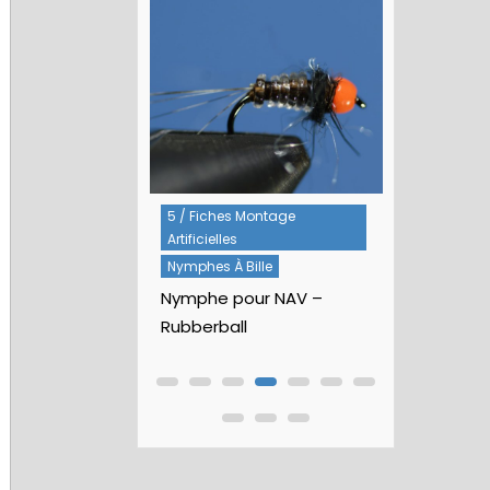
5 / Fiches Montage
1 / Au Fil De L'eau
Rivières
Artificielles
Nouvelles
e BANSON (
Nymphes À Bille
ÉCLOSION ®, 6 a
Nymphe pour NAV –
Rubberball