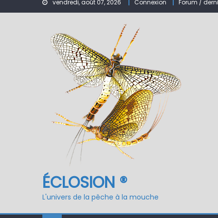
Nymphe pour NAV – Ru
vendredi, août 07, 2026
Connexion
Forum / dern
ÉCLOSION ®, 6 ans déjà
Fermeture du réservo
ÉCLOSION ®
L'univers de la pêche à la mouche