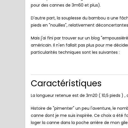
pour des cannes de 3m60 et plus).
D'autre part, la souplesse du bambou a une fâc
pieds en "nouilles", relativement déconcertantes d
Mais j'ai fini par trouver sur un blog "empoussié
américain. Il n'en fallait pas plus pour me décider
particularités techniques sont les suivantes :
5 / Fiches Montage
1 / Au Fil De L'eau
Artificielles
.
e 2026
Fermeture du 
Nymphes
mouche de T
Nymphe légère “brebis”
dans le 33
Caractéristiques
La longueur retenue est de 3m20 ( 10,5 pieds ) ,
Histoire de "pimenter" un peu l'aventure, le nomb
canne dont je me suis inspirée. Ce choix a été fa
loger la canne dans la poche arrière de mon gil