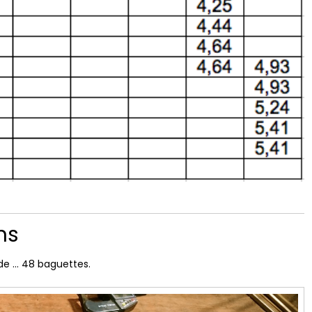
ins
de … 48 baguettes.