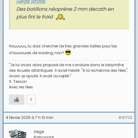
Gégé wrote:
Des botillons néoprène 2 mm decath en
plus fini le froid
Houuuuu, tu dois chercher de tres grandes tailles pour tes
chaussures de wading, non?
"Je lui avais alors proposé de me conduire dans le labyrinthe
des écueils atlantiques. Il avait hésité. "A la recherche des fées",
avais-je ajouté. Il avait accepté."
S. Tesson
Avec les fées
0
4 février 2025 à 7 h 31 min
#91703
Gégé
Participant