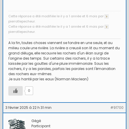
Cette réponse a été modifiée le il y a 1 année et 6 mois par
pierrotlepecheur.
Cette réponse a été modifiée le il y a 1 année et 6 mois par
pierrotlepecheur.
A la fin, toutes choses viennent se fondre en une seule, et au
milieu coule une rivière. La rivière a creusé son lit au moment du
grand déluge, elle recouvre les rochers d'un élan surgi de
l'origine des temps. Sur certains des rochers, il y a la trace
laissée par les gouttes d'une pluie immémoriale. Sous les
rochers, il y a les paroles, parfois les paroles sont l'émanation
des rochers eux-mêmes.
Je suis hanté par les eaux (Norman Maclean)
0
3 février 2025 à 22 h 31 min
#91700
Gégé
Participant