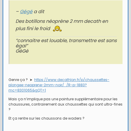
–
Gégé
a dit
Des botillons néoprène 2 mm decath en
plus fini le froid
“connaitre est louable, transmettre est sans
égal”
GéGé
Genre ça ? ➤
https://www.decathlon.fr/p/chaussettes-
plongee-neoprene-2mm-noir/_/R-p-1883?
mc=8301065&gQT=1
Mais ça n’implique pas une pointure supplémentaire pour les
chaussures, contrairement aux chaussettes qui sont ultra-fines
?
Et ça rentre sur les chaussons de waders ?