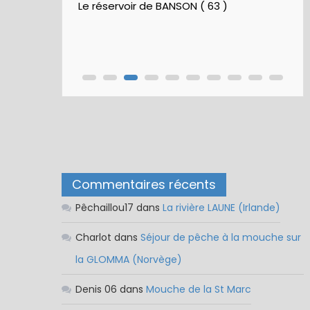
5 / Fiches Montage Artificielles
Nymphes À Bille
Nymphe pour NAV – Rubberball
Commentaires récents
Pêchaillou17
dans
La rivière LAUNE (Irlande)
Charlot
dans
Séjour de pêche à la mouche sur
la GLOMMA (Norvège)
Denis 06
dans
Mouche de la St Marc