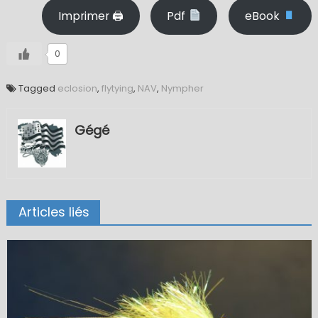
Imprimer 🖨
Pdf
eBook
0
Tagged
eclosion
,
flytying
,
NAV
,
Nympher
Gégé
Articles liés