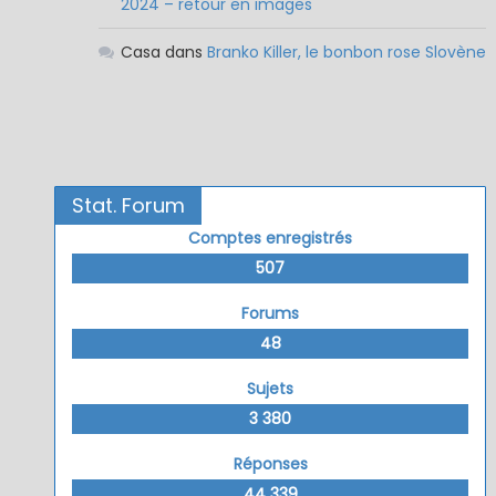
2024 – retour en images
Casa
dans
Branko Killer, le bonbon rose Slovène
Stat. Forum
Comptes enregistrés
507
Forums
48
Sujets
3 380
Réponses
44 339