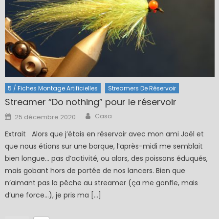
5 / Fiches Montage Artificielles
Streamers De Réservoir
Streamer “Do nothing” pour le réservoir
Author
Posted
Casa
25 décembre 2020
on
Extrait Alors que j’étais en réservoir avec mon ami Joël et
que nous étions sur une barque, l’après-midi me semblait
bien longue… pas d’activité, ou alors, des poissons éduqués,
mais gobant hors de portée de nos lancers. Bien que
n’aimant pas la pêche au streamer (ça me gonfle, mais
d’une force…), je pris ma […]