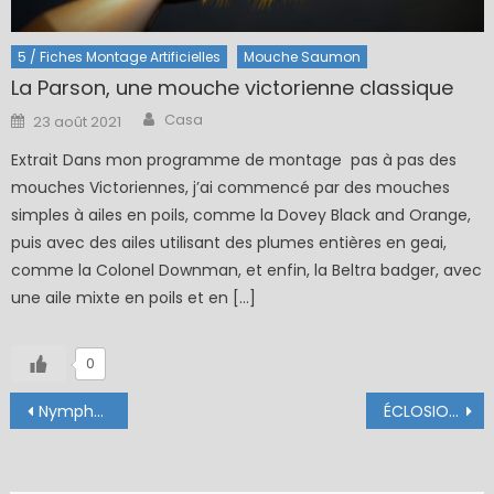
5 / Fiches Montage Artificielles
Mouche Saumon
La Parson, une mouche victorienne classique
Author
Posted
Casa
23 août 2021
on
Extrait Dans mon programme de montage pas à pas des
mouches Victoriennes, j’ai commencé par des mouches
simples à ailes en poils, comme la Dovey Black and Orange,
puis avec des ailes utilisant des plumes entières en geai,
comme la Colonel Downman, et enfin, la Beltra badger, avec
une aile mixte en poils et en […]
0
Navigation
Nymphe NAV
ÉCLOSION ®, 6 ans déjà !
de
l’article