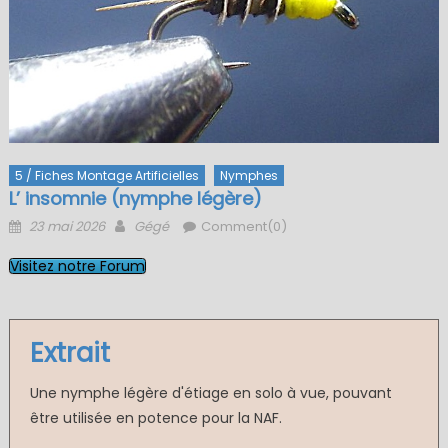
5 / Fiches Montage Artificielles
Nymphes
L’ insomnie (nymphe légère)
Posted
Author
23 mai 2026
Gégé
Comment(0)
on
Visitez notre Forum
Extrait
Une nymphe légère d'étiage en solo à vue, pouvant
être utilisée en potence pour la NAF.