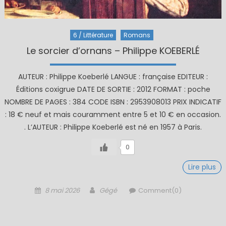
6 / Littérature
Romans
Le sorcier d’ornans – Philippe KOEBERLÉ
AUTEUR : Philippe Koeberlé LANGUE : française EDITEUR :
Éditions coxigrue DATE DE SORTIE : 2012 FORMAT : poche
NOMBRE DE PAGES : 384 CODE ISBN : 2953908013 PRIX INDICATIF
: 18 € neuf et mais couramment entre 5 et 10 € en occasion.
. L’AUTEUR : Philippe Koeberlé est né en 1957 à Paris.
0
Lire plus
Posted
Author
8 mai 2026
Gégé
Comment(0)
on