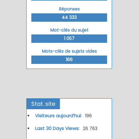
Réponses
44 333
Mot-clés du sujet
1 057
Mots-clés de sujets vides
166
Stat. site
Visiteurs aujourd’hui:
196
Last 30 Days Views:
26 763