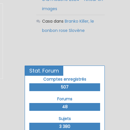
images
Casa
dans
Branko Killer, le
bonbon rose Slovène
Stat. Forum
Comptes enregistrés
507
Forums
48
Sujets
3 380