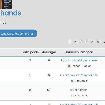
chands
ands
1
2
3
4
5
6
Participants
Messages
Dernière publication
3
6
il y a 1 mois et 2 semaines
French Tricolor
5
6
il y a 3 mois et 2 semaines
Timtim38
14
53
il y a 5 mois
Anonyme
3
3
il y a 7 mois et 3 semaines