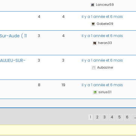
Lanceur59
4
4
il y a 1 année et 6 mois
Gobele09
ur-Aude ( 11
3
4
il y a 1 année et 6 mois
heron33
AULIEU-SUR-
3
3
il y a 1 année et 6 mois
Aubazine
8
19
il y a 1 année et 6 mois
sirius01
1
2
3
4
5
6