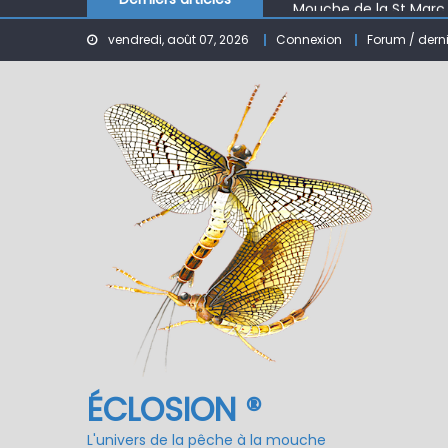
Mouche de la St Marc
Le réservoir de BANSON
vendredi, août 07, 2026
Connexion
Forum / dern
Nymphe pour NAV – Ru
ÉCLOSION ®, 6 ans déjà
Fermeture du réservo
ÉCLOSION ®
L'univers de la pêche à la mouche