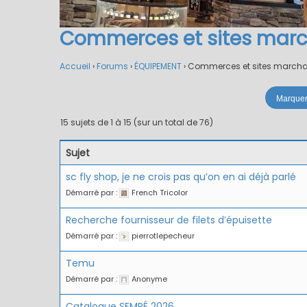
Commerces et sites mar
Accueil
›
Forums
›
ÉQUIPEMENT
›
Commerces et sites march
15 sujets de 1 à 15 (sur un total de 76)
Sujet
sc fly shop, je ne crois pas qu’on en ai déjà parlé
Démarré par :
French Tricolor
Recherche fournisseur de filets d’épuisette
Démarré par :
pierrotlepecheur
Temu
Démarré par :
Anonyme
Catalogue SEMPÉ 2026