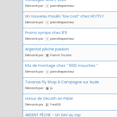
Démarré par :
pierrotlepecheur
Un nouveau moulin “low cost” chez HOTFLY
Démarré par :
pierrotlepecheur
Promo sympa chez 8’6
Démarré par :
pierrotlepecheur
Argentat pêche passion
Démarré par :
French Tricolor
5 / Fiches
ure
Romans
Nouvelles
Kits de montage chez ” 1000 mouches “
Artificielles
r d’ornans –
Mon ouverture 2026
Démarré par :
pierrotlepecheur
Nymphes
KOEBERLÉ
Nymphe l
Tavanas Fly Shop à Campagne sur Aude
Démarré par :
jü
retour de Décath en PALM
Démarré par :
Fred06
ARDENT PÊCHE – Un SAV au top