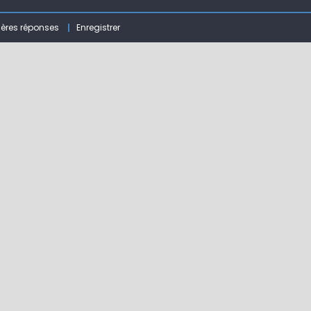
 ( 63 )
ières réponses
Enregistrer
bberball
 !
ir mouche de Tourenne dans le 33