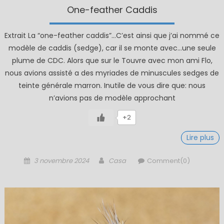
One-feather Caddis
Extrait La “one-feather caddis”…C’est ainsi que j’ai nommé ce
modèle de caddis (sedge), car il se monte avec…une seule
plume de CDC. Alors que sur le Touvre avec mon ami Flo,
nous avions assisté a des myriades de minuscules sedges de
teinte générale marron. Inutile de vous dire que: nous
n’avions pas de modèle approchant
+2
Lire plus
Posted
Author
3 novembre 2024
Casa
Comment(0)
on