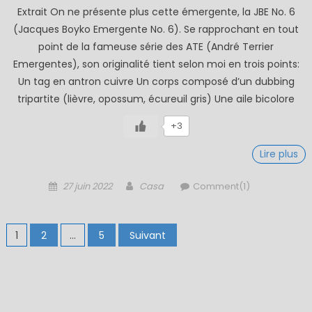
Extrait On ne présente plus cette émergente, la JBE No. 6
(Jacques Boyko Emergente No. 6). Se rapprochant en tout
point de la fameuse série des ATE (André Terrier
Emergentes), son originalité tient selon moi en trois points:
Un tag en antron cuivre Un corps composé d’un dubbing
tripartite (lièvre, opossum, écureuil gris) Une aile bicolore
+3
Lire plus
Posted
Author
27 juin 2022
Casa
Comment(1)
on
Pagination
1
2
…
5
Suivant
des
publications