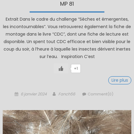
MP 81
Extrait Dans le cadre du challenge “Sèches et émergentes,
les incontournables”. Vous retrouverez également la fiche de
montage dans le livre “CDC”, dont une fiche de lecture est
disponible. Un spent tout CDC efficace et bien visible pour le
coup du soir, à l’heure à laquelle les insectes dérivent inertes
sur l’eau. Inspiration C’est
+1
Lire plus
Posted
Author
6 janvier 2024
Fanch56
Comment(0)
on