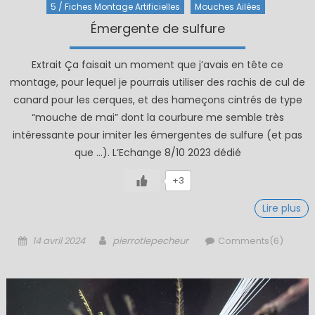
5 / Fiches Montage Artificielles
Mouches Ailées
Émergente de sulfure
Extrait Ça faisait un moment que j’avais en tête ce
montage, pour lequel je pourrais utiliser des rachis de cul de
canard pour les cerques, et des hameçons cintrés de type
“mouche de mai” dont la courbure me semble très
intéressante pour imiter les émergentes de sulfure (et pas
que …). L’Echange 8/10 2023 dédié
+3
Lire plus
Posted
Author
14 avril 2024
pierrotlepecheur
Comments(6)
on