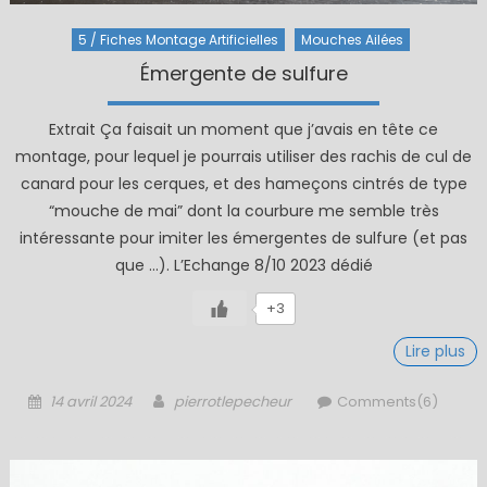
5 / Fiches Montage Artificielles
Mouches Ailées
Émergente de sulfure
Extrait Ça faisait un moment que j’avais en tête ce
montage, pour lequel je pourrais utiliser des rachis de cul de
canard pour les cerques, et des hameçons cintrés de type
“mouche de mai” dont la courbure me semble très
intéressante pour imiter les émergentes de sulfure (et pas
que …). L’Echange 8/10 2023 dédié
+3
Lire plus
Posted
Author
14 avril 2024
pierrotlepecheur
Comments(6)
on