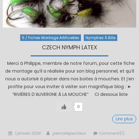
5 / Fiches Montage Artificielles
Nymphes À Bille
CZECH NYMPH LATEX
Merci à Philippe, membre de notre forum, pour cette fiche
de montage qu’il a réalisée pour son blog personnel, et qu’il
nous a autorisé à placer dans nos boites à mouches. Et j’en
profite pour vous inviter à visiter son magnifique blog : ➤
“RIVIÈRES D’AUVERGNE À LA MOUCHE” Ci dessous liste
0
Lire plus
Posted
Author
1 janvier 2024
pierrotlepecheur
Comment(1)