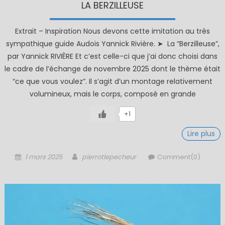
LA BERZILLEUSE
Extrait – Inspiration Nous devons cette imitation au très
sympathique guide Audois Yannick Rivière. ➤ La “Berzilleuse”,
par Yannick RIVIÈRE Et c’est celle-ci que j’ai donc choisi dans
le cadre de l’échange de novembre 2025 dont le thème était
“ce que vous voulez”. Il s’agit d’un montage relativement
volumineux, mais le corps, composé en grande
+1
Lire plus
Posted
Author
1 mars 2025
pierrotlepecheur
Comment(0)
on