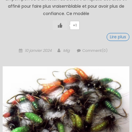
affiné pour faire plus vraisemblable et pour avoir plus de
confiance. Ce modèle
+1
Lire plus
Posted
Author
10 janvier 2024
Mig
Comment(0)
on