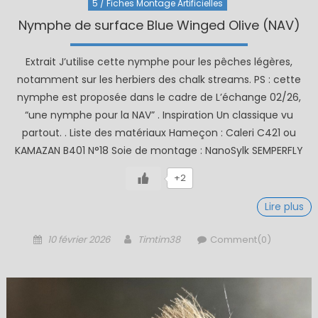
5 / Fiches Montage Artificielles
Nymphe de surface Blue Winged Olive (NAV)
Extrait J’utilise cette nymphe pour les pêches légères,
notamment sur les herbiers des chalk streams. PS : cette
nymphe est proposée dans le cadre de L’échange 02/26,
“une nymphe pour la NAV” . Inspiration Un classique vu
partout. . Liste des matériaux Hameçon : Caleri C421 ou
KAMAZAN B401 N°18 Soie de montage : NanoSylk SEMPERFLY
+2
Lire plus
Posted
Author
10 février 2026
Timtim38
Comment(0)
on