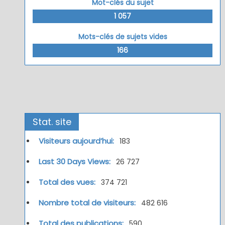
Mot-clés du sujet
1 057
Mots-clés de sujets vides
166
Stat. site
Visiteurs aujourd’hui:
183
Last 30 Days Views:
26 727
Total des vues:
374 721
Nombre total de visiteurs:
482 616
Total des publications:
590