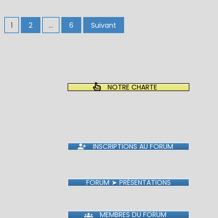
on
Pagination
1
2
…
6
Suivant
des
publications
NOTRE CHARTE
INSCRIPTIONS AU FORUM
FORUM ➤ PRÉSENTATIONS
MEMBRES DU FORUM