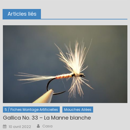
Articles liés
5 / Fiches Montage Artificielles
Mouches Ailées
Gallica No. 33 – La Manne blanche
Author
Posted
Casa
10 avril 2022
on