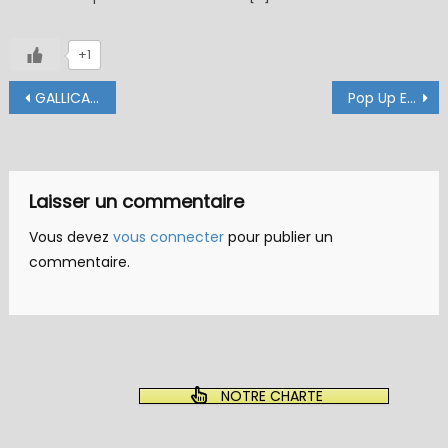
+1
Navigation
GALLICA N° 16 – olive à ailes bleues, subimago
Pop Up Emerger : La CdB (Cul de Batave)
de
l’article
Laisser un commentaire
Vous devez
vous connecter
pour publier un
commentaire.
NOTRE CHARTE