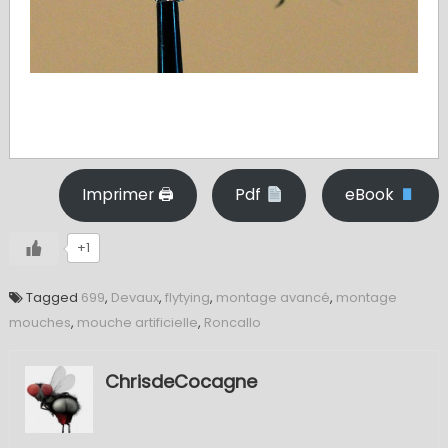
Imprimer 🖨
Pdf
eBook
+1
Tagged
699
,
Devaux
,
flytying
,
montage avancé
,
montage
mouches
,
mouche artificielle
,
Roncallo
ChrisdeCocagne