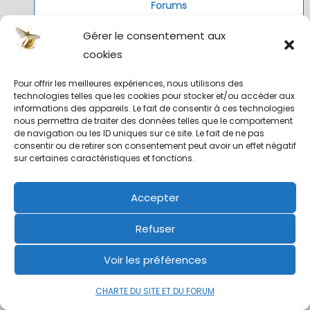
Forums
48
Gérer le consentement aux
Sujets
cookies
3 380
Pour offrir les meilleures expériences, nous utilisons des
technologies telles que les cookies pour stocker et/ou accéder aux
Réponses
informations des appareils. Le fait de consentir à ces technologies
44 333
nous permettra de traiter des données telles que le comportement
de navigation ou les ID uniques sur ce site. Le fait de ne pas
Mot-clés du sujet
consentir ou de retirer son consentement peut avoir un effet négatif
sur certaines caractéristiques et fonctions.
1 057
Mots-clés de sujets vides
Accepter
166
Refuser
Voir les préférences
CHARTE DU SITE ET DU FORUM