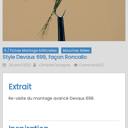
5 / Fiches Montage Artificielles
Mouches Ailées
Style Devaux 699, façon Roncallo
Posted
Author
29 avril 2022
ChrisdeCocagne
Comment(0)
on
Extrait
Re-visite du montage avancé Devaux 699.