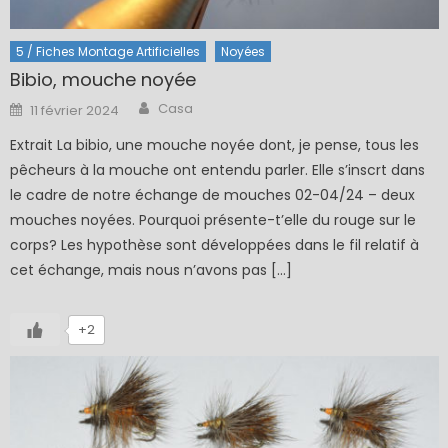
5 / Fiches Montage Artificielles
Noyées
Bibio, mouche noyée
Author
Posted
Casa
11 février 2024
on
Extrait La bibio, une mouche noyée dont, je pense, tous les
pêcheurs à la mouche ont entendu parler. Elle s’inscrt dans
le cadre de notre échange de mouches 02-04/24 – deux
mouches noyées. Pourquoi présente-t’elle du rouge sur le
corps? Les hypothèse sont développées dans le fil relatif à
cet échange, mais nous n’avons pas […]
+2