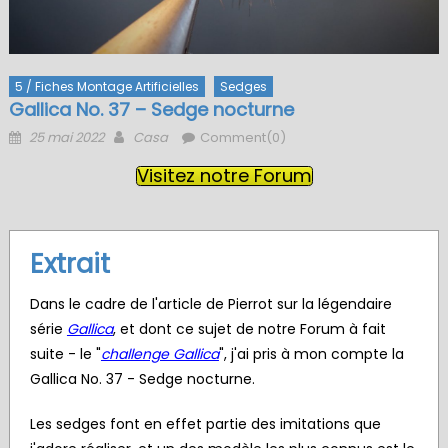
5 / Fiches Montage Artificielles
Sedges
Gallica No. 37 – Sedge nocturne
Posted
Author
25 mai 2022
Casa
Comment(0)
on
Visitez notre Forum
Extrait
Dans le cadre de l'article de Pierrot sur la légendaire
série
Gallica
, et dont ce sujet de notre Forum à fait
suite - le "
challenge Gallica
", j'ai pris à mon compte la
Gallica No. 37 - Sedge nocturne.
Les sedges font en effet partie des imitations que