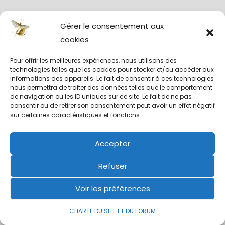
Gérer le consentement aux
cookies
Commentaires récents
Pour offrir les meilleures expériences, nous utilisons des
technologies telles que les cookies pour stocker et/ou accéder aux
Charlot
dans
Séjour de pêche à la mouche sur
informations des appareils. Le fait de consentir à ces technologies
nous permettra de traiter des données telles que le comportement
la GLOMMA (Norvège)
de navigation ou les ID uniques sur ce site. Le fait de ne pas
consentir ou de retirer son consentement peut avoir un effet négatif
Denis 06
dans
Mouche de la St Marc
sur certaines caractéristiques et fonctions.
Ciretezamud
dans
La rivière LAUNE (Irlande)
Accepter
Flou
dans
Ma saison de pêche à la mouche
Refuser
2024 – retour en images
Voir les préférences
Casa
dans
Branko Killer, le bonbon rose Slovène
CHARTE DU SITE ET DU FORUM