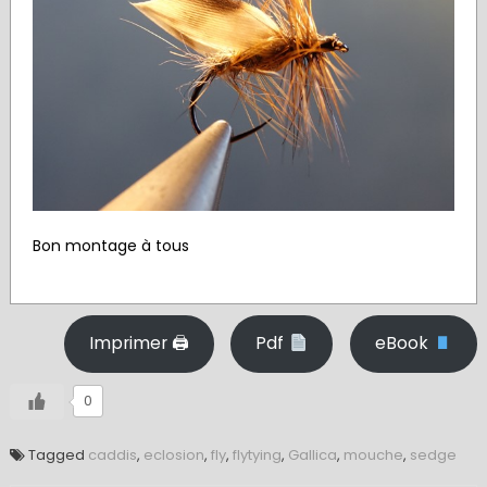
Bon montage à tous
Imprimer 🖨
Pdf
eBook
0
Tagged
caddis
,
eclosion
,
fly
,
flytying
,
Gallica
,
mouche
,
sedge