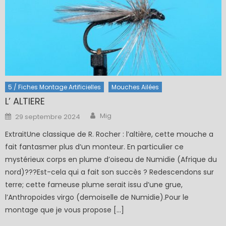
5 / Fiches Montage Artificielles
Mouches Ailées
L’ ALTIERE
Author
Posted
Mig
29 septembre 2024
on
ExtraitUne classique de R. Rocher : l’altière, cette mouche a
fait fantasmer plus d’un monteur. En particulier ce
mystérieux corps en plume d’oiseau de Numidie (Afrique du
nord)???Est-cela qui a fait son succès ? Redescendons sur
terre; cette fameuse plume serait issu d’une grue,
l’Anthropoides virgo (demoiselle de Numidie).Pour le
montage que je vous propose […]