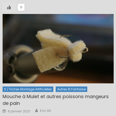
0
5 / Fiches Montage Artificielles
Autres Et Fantaisie
Mouche à Mulet et autres poissons mangeurs
de pain
Author
Posted
Eric 06
6 janvier 2021
on