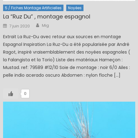
5 / Fiches Montage Artificielles
Noyées
La “Ruz Du” , montage espagnol
Author
Posted
Mig
7 juin 2020
on
Extrait La Ruz-Du avec retour aux sources en montage
Espagnol Inspiration La Ruz-Du a été popularisée par André
Ragot, inspiré vraisemblablement des noyées espagnoles (
la Falangista et la Torio) Liste des matériaux Hameçon :
Mustad. ref: 79589 #12/10 Soie de montage : noir 6/0 Ailes :
pelle indio acerado oscuro Abdomen : nylon floche […]
0