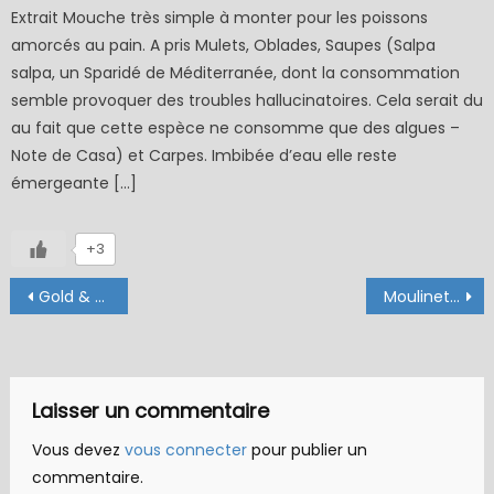
Extrait Mouche très simple à monter pour les poissons
amorcés au pain. A pris Mulets, Oblades, Saupes (Salpa
salpa, un Sparidé de Méditerranée, dont la consommation
semble provoquer des troubles hallucinatoires. Cela serait du
au fait que cette espèce ne consomme que des algues –
Note de Casa) et Carpes. Imbibée d’eau elle reste
émergeante […]
+3
Navigation
Gold & Fire
Moulinet mouche en bambou, par Serge BODEAU
de
l’article
Laisser un commentaire
Vous devez
vous connecter
pour publier un
commentaire.