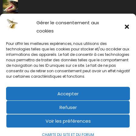
Gérer le consentement aux
cookies
Pour offrir les meilleures expériences, nous utilisons des
technologies telles que les cookies pour stocker et/ou accéder aux
informations des appareils. Le fait de consentir à ces technologies
nous permettra de traiter des données telles que le comportement
de navigation ou les ID uniques sur ce site. Le fait de ne pas
consentir ou de retirer son consentement peut avoir un effet négatif
sur certaines caractéristiques et fonctions.
Accepter
Refuser
Voir les préférences
CHARTE DU SITE ET DU FORUM
2019 mic
|
éclosion.com