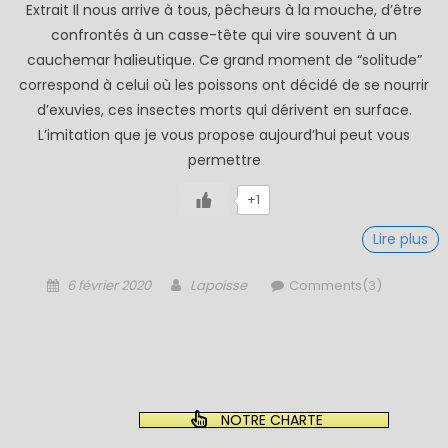
Extrait Il nous arrive à tous, pêcheurs à la mouche, d’être
confrontés à un casse-tête qui vire souvent à un
cauchemar halieutique. Ce grand moment de “solitude”
correspond à celui où les poissons ont décidé de se nourrir
d’exuvies, ces insectes morts qui dérivent en surface.
L’imitation que je vous propose aujourd’hui peut vous
permettre
+1
Lire plus
Posted
Author
6 février 2020
Lapoisse
Comments(3)
on
NOTRE CHARTE