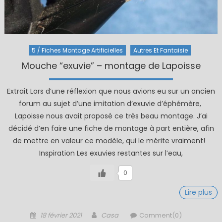
5 / Fiches Montage Artificielles
Autres Et Fantaisie
Mouche “exuvie” – montage de Lapoisse
Extrait Lors d’une réflexion que nous avions eu sur un ancien
forum au sujet d’une imitation d’exuvie d’éphémère,
Lapoisse nous avait proposé ce très beau montage. J’ai
décidé d’en faire une fiche de montage à part entière, afin
de mettre en valeur ce modèle, qui le mérite vraiment!
Inspiration Les exuvies restantes sur l’eau,
0
Lire plus
Posted
Author
18 février 2021
Casa
Comment(0)