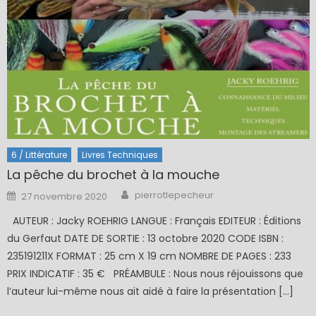
6 / Littérature
Livres Techniques
La pêche du brochet à la mouche
Author
Posted
pierrotlepecheur
27 novembre 2020
on
AUTEUR : Jacky ROEHRIG LANGUE : Français EDITEUR : Éditions
du Gerfaut DATE DE SORTIE : 13 octobre 2020 CODE ISBN :
235191211X FORMAT : 25 cm X 19 cm NOMBRE DE PAGES : 233
PRIX INDICATIF : 35 € PRÉAMBULE : Nous nous réjouissons que
l’auteur lui-même nous ait aidé à faire la présentation […]