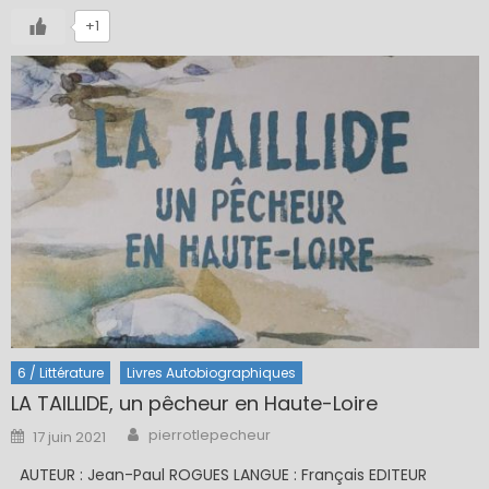
+1
6 / Littérature
Livres Autobiographiques
LA TAILLIDE, un pêcheur en Haute-Loire
Author
Posted
pierrotlepecheur
17 juin 2021
on
AUTEUR : Jean-Paul ROGUES LANGUE : Français EDITEUR