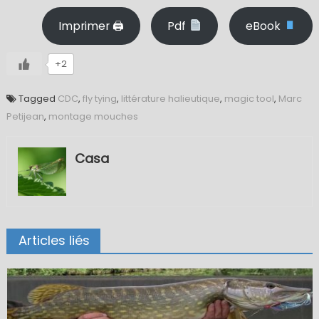
Imprimer 🖨
Pdf
eBook
+2
Tagged
CDC
,
fly tying
,
littérature halieutique
,
magic tool
,
Marc
Petijean
,
montage mouches
Casa
Articles liés