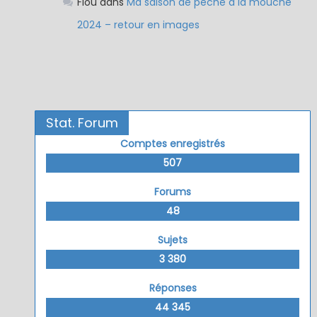
Flou
dans
Ma saison de pêche à la mouche
2024 – retour en images
Stat. Forum
Comptes enregistrés
507
Forums
48
Sujets
3 380
Réponses
44 345