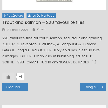
6 / Littérature
Livres De Montage
Trout and salmon – 220 favourite flies
Author
Posted
Casa
24 mars 2021
on
220 favourite flies for trout, salmon, sea-trout and grayling
AUTEUR : S. Leventon, J. Wilshaw, A. Longhurst & J. Cooke
LANGUE : Anglais TRADUCTEUR : Il n’y en a pas, c’est un livre
d’images EDITEUR : Emap Pursuit Publishing Ltd DATE DE
SORTIE : 1998 FORMAT : 18 x 10 cm NOMBRE DE PAGES : […]
+1
Navigation
Mouches pour la pêche
Tying small flies
de
l’article