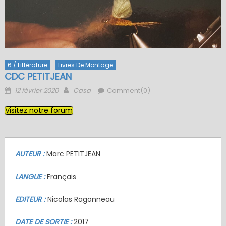
6 / Littérature
Livres De Montage
CDC PETITJEAN
Posted
Author
12 février 2020
Casa
Comment(0)
on
Visitez notre forum
AUTEUR :
Marc PETITJEAN
LANGUE :
Français
EDITEUR :
Nicolas Ragonneau
DATE DE SORTIE :
2017