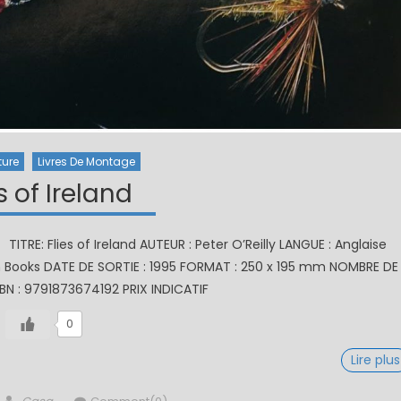
ture
Livres De Montage
s of Ireland
 TITRE: Flies of Ireland AUTEUR : Peter O’Reilly LANGUE : Anglaise
win Books DATE DE SORTIE : 1995 FORMAT : 250 x 195 mm NOMBRE DE
BN : 9791873674192 PRIX INDICATIF
0
Lire plus
Author