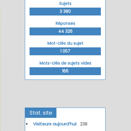
Sujets
3 380
Réponses
44 326
Mot-clés du sujet
1 057
Mots-clés de sujets vides
166
Stat. site
Visiteurs aujourd’hui:
238