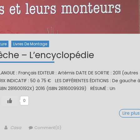
ture
Livres De Montage
che – L’encyclopédie
GUE : Français EDITEUR : Artémis DATE DE SORTIE : 2011 (autres
RIX INDICATIF : 50 à 75 € LES DIFFÉRENTES ÉDITIONS : De gauche 
(ISBN 281600192X) 2016 (ISBN 2816009939) RÉSUMÉ : Un
0
Lire plus
Author
Casa
Comment(0)