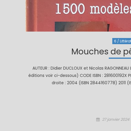
6 / Littéra
Mouches de pê
AUTEUR : Didier DUCLOUX et Nicolas RAGONNEAU LAN
éditions voir ci-dessous) CODE ISBN : 281600192X P
droite : 2004 (ISBN 2844160778) 2011 
Posted
27 janvier 2024
on