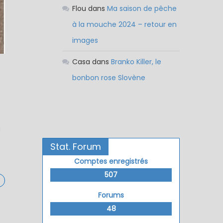
Flou
dans
Ma saison de pêche
à la mouche 2024 – retour en
images
Casa
dans
Branko Killer, le
bonbon rose Slovène
à
Stat. Forum
Comptes enregistrés
507
Forums
48