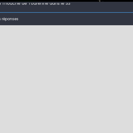
 ( 63 )
s réponses
bberball
 !
ir mouche de Tourenne dans le 33