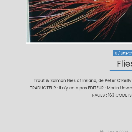
6 / Littéra
Flie
Trout & Salmon Flies of Ireland, de Peter O’Reilly
TRADUCTEUR : Il n’y en a pas EDITEUR : Merlin Un
PAGES : 163 CODE IS
Posted