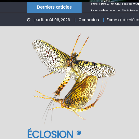
Derniers articles
Mouche de la St Marc
Le réservoir de BANSON
jeudi, août 06, 2026
Connexion
Forum / dernière
Nymphe pour NAV – Ru
ÉCLOSION ®, 6 ans déjà
Fermeture du réservo
ÉCLOSION ®