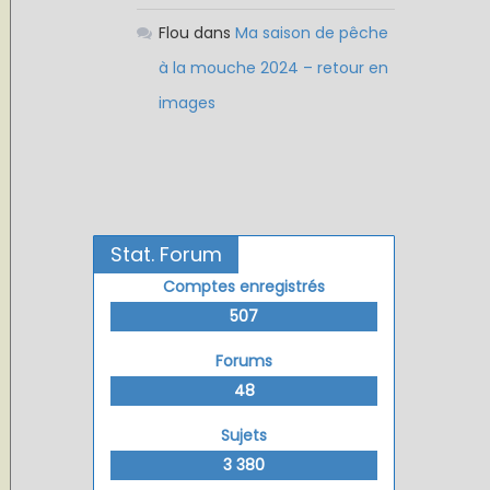
Flou
dans
Ma saison de pêche
à la mouche 2024 – retour en
images
Stat. Forum
Comptes enregistrés
507
Forums
48
Sujets
3 380