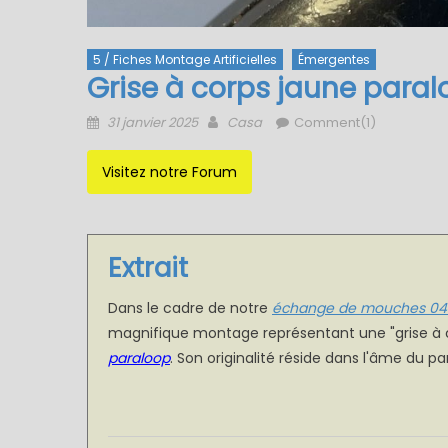
5 / Fiches Montage Artificielles
Émergentes
Grise à corps jaune para
Posted
Author
31 janvier 2025
Casa
Comment(1)
on
Visitez notre Forum
Extrait
Dans le cadre de notre
échange de mouches 04
magnifique montage représentant une "grise à c
paraloop
. Son originalité réside dans l'âme du par