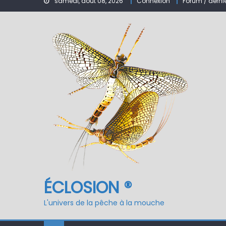
samedi, août 08, 2026
Connexion
Forum / derni
Nymphe pour NAV – Ru
ÉCLOSION ®, 6 ans déjà
Fermeture du réservo
ÉCLOSION ®
L'univers de la pêche à la mouche