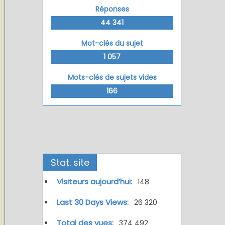
Réponses
44 341
Mot-clés du sujet
1 057
Mots-clés de sujets vides
166
Stat. site
Visiteurs aujourd’hui:
148
Last 30 Days Views:
26 320
Total des vues:
374 492