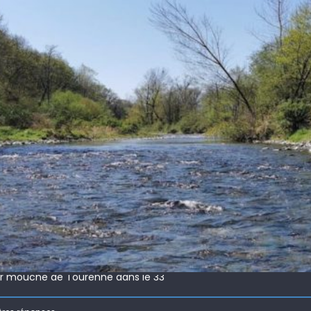
 !
ir mouche de Tourenne dans le 33
 ( 63 )