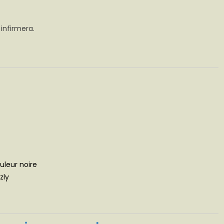
infirmera.
leur noire
zly