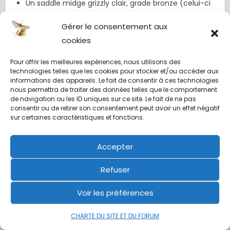
Un saddle midge grizzly clair, grade bronze (celui-ci
serait parfait pour faire des plumes teintées)
Gérer le consentement aux
Un autre saddle grade or variant, avec des plumes
cookies
de patterns et couleurs différentes.
Ces deux saddles grade or variants, sont de pures
Pour offrir les meilleures expériences, nous utilisons des
technologies telles que les cookies pour stocker et/ou accéder aux
merveilles….
informations des appareils. Le fait de consentir à ces technologies
nous permettra de traiter des données telles que le comportement
de navigation ou les ID uniques sur ce site. Le fait de ne pas
consentir ou de retirer son consentement peut avoir un effet négatif
sur certaines caractéristiques et fonctions.
Accepter
Refuser
Voir les préférences
CHARTE DU SITE ET DU FORUM