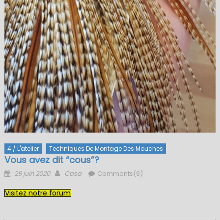
4 / L'atelier
Techniques De Montage Des Mouches
Vous avez dit “cous”?
Posted
Author
29 juin 2020
Casa
Comments(9)
on
Visitez notre forum