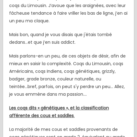
coqs du Limousin. J’avoue que les araignées, avec leur
fâcheuse tendance à faire vriller les bas de ligne, j’en ai
un peu ma claque.
Mais bon, quand je vous disais que j'étais tombé
dedans…et que j’en suis addict.
Mais parlons-en un peu, de ces objets de désir, afin de
mieux en saisir la complexité. Coqs du Limousin, coqs
Américains, coqs Indiens, coqs génétiques, grizzly,
badger, grade bronze, couleur naturelle, ou
teintée...bref, parfois, on peut s'y perdre un peu... Allez,
je vous emmène dans ma passion....
Les coqs dits « génétiques », et la classification
afférente des cous et saddles
.
La majorité de mes cous et saddles provenants de
coqs génétiques sont en grade 2, équivalent au grade