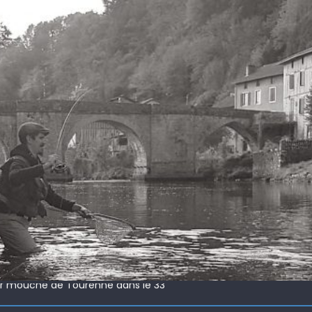
 !
ir mouche de Tourenne dans le 33
 ( 63 )