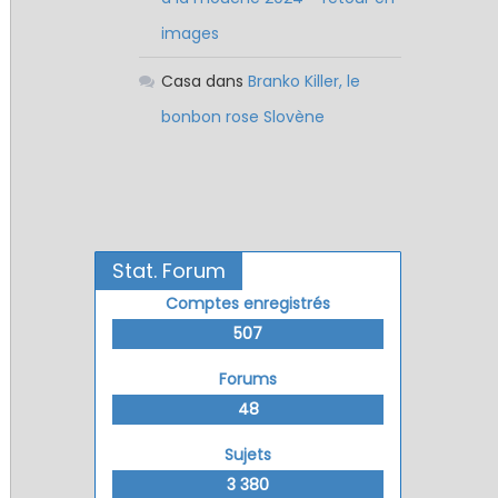
images
Casa
dans
Branko Killer, le
bonbon rose Slovène
Stat. Forum
Comptes enregistrés
507
Forums
48
Sujets
3 380