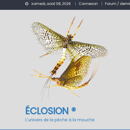
samedi, août 08, 2026
Connexion
Forum / derni
Nymphe pour NAV – Ru
ÉCLOSION ®, 6 ans déjà
Fermeture du réservo
ÉCLOSION ®
L'univers de la pêche à la mouche