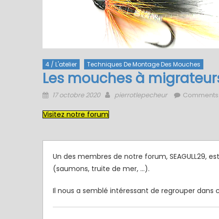
4 / L'atelier
Techniques De Montage Des Mouches
Les mouches à migrateur
Posted
Author
17 octobre 2020
pierrotlepecheur
Comments
on
Visitez notre forum
Un des membres de notre forum, SEAGULL29, est
(saumons, truite de mer, …).
Il nous a semblé intéressant de regrouper dans c