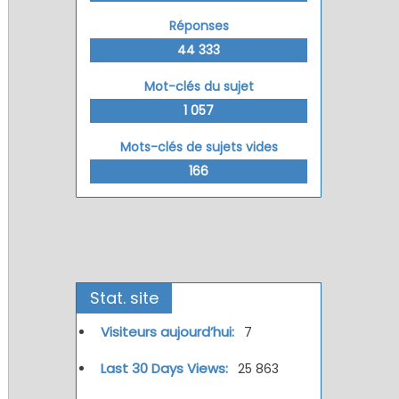
Réponses
44 333
Mot-clés du sujet
1 057
Mots-clés de sujets vides
166
Stat. site
Visiteurs aujourd’hui:
7
Last 30 Days Views:
25 863