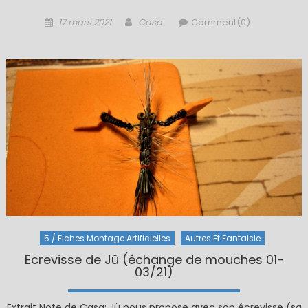
Posted
Author
17 mars 2021
Casa
Comment(0)
on
5 / Fiches Montage Artificielles
Autres Et Fantaisie
Ecrevisse de Jü (échange de mouches 01-
03/21)
Extrait Note de Casa: Jü nous propose avec son écrevisse (sa