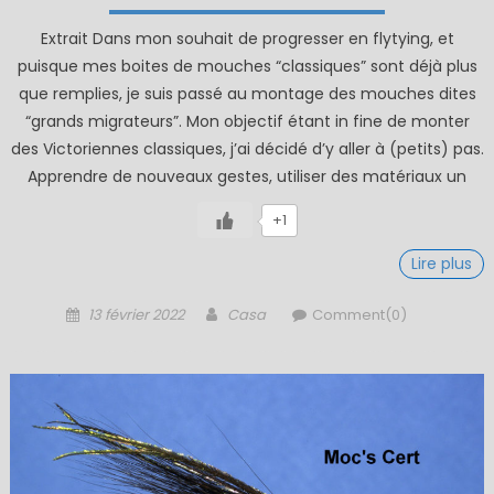
Extrait Dans mon souhait de progresser en flytying, et
puisque mes boites de mouches “classiques” sont déjà plus
que remplies, je suis passé au montage des mouches dites
“grands migrateurs”. Mon objectif étant in fine de monter
des Victoriennes classiques, j’ai décidé d’y aller à (petits) pas.
Apprendre de nouveaux gestes, utiliser des matériaux un
+1
Lire plus
Posted
Author
13 février 2022
Casa
Comment(0)
on