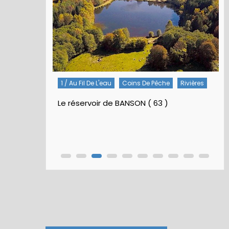
Rivières
5 / Fiches Montage Artificielles
Nymphes À Bille
Nymphe pour NAV – Rubberball