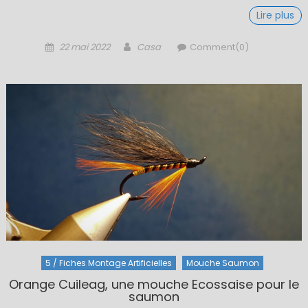
Lire plus
Posted
Author
22 mai 2022
Casa
Comment(0)
on
5 / Fiches Montage Artificielles
Mouche Saumon
Orange Cuileag, une mouche Ecossaise pour le
saumon