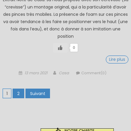
“crevisse”) un montage original, qui a la particularité d’avoir
des pinces très mobiles. La présence de foam sur ces pinces
va avoir tendance à les faire se positionner vers le haut (une
fois dans l’eau), et donc à donner à son imitation une
position
0
Lire plus
Posted
Author
13 mars 2021
Casa
Comment(0)
on
Pagination
1
2
Suivant
des
publications
NOTRE CHARTE