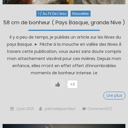
1 / Au Fil De L'eau
Nouvelles
58 cm de bonheur ( Pays Basque, grande Nive )
Il y a peu de temps, je publiais un article sur les Nives du
pays Basque. ➤ Pêche à la mouche en vallée des Nives À
travers cette publication, vous aurez sans doute compris
mon attachement viscéral pour ces rivières. Depuis mon
enfance, elles m’ont en effet offert d’innombrables
moments de bonheur intense. Le
+2
Lire plus
Posted
Author
2 juin 2021
pierrotlepecheur
Comment(0)
on