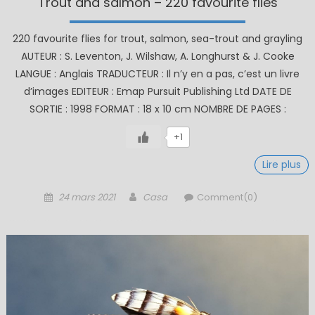
Trout and salmon – 220 favourite flies
220 favourite flies for trout, salmon, sea-trout and grayling
AUTEUR : S. Leventon, J. Wilshaw, A. Longhurst & J. Cooke
LANGUE : Anglais TRADUCTEUR : Il n’y en a pas, c’est un livre
d’images EDITEUR : Emap Pursuit Publishing Ltd DATE DE
SORTIE : 1998 FORMAT : 18 x 10 cm NOMBRE DE PAGES :
+1
Lire plus
Posted
Author
24 mars 2021
Casa
Comment(0)
on