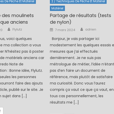
es De Pêche Et Matériel
2 / Techniques De Pêche Et Matériel
Matériel
e des moulinets
Partage de résultats (tests
que anciens
de nylon)
Author
Author
Posted
Flylutz
adrien
20
7 mars 2024
on
ous, voici quelques
Bonjour, je vais partager ici
e ma collection a vous
modestement les quelques essais e
ger N’hésitez pas à poster
mesures que j’ai effectués
de matériels anciens car
dernièrement. Je ne suis pas
 Fredo Note de
métrologue de métier, l’idée n’étan
tion : Bonne idée, Flylutz.
pas d’en faire un document de
 seules les personnes
référence, mais plutôt de satisfaire
pourront faire des ajouts
ma curiosité. Donc vous l’aurez
cle, publié sur le site. Je
compris ça vaut ce que ça vaut, en
n sujet dans […]
tous cas personnellement, les
résultats me […]
2