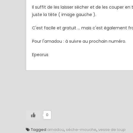
Il suffit de les laisser sécher et de les couper e
juste la tête ( image gauche ).
C'est facile et gratuit ... mais c'est également fra
Pour l'amadou : à suivre au prochain numéro.
Epeorus
0
Tagged
amadou
,
sèche-mouche
,
vesse de loup