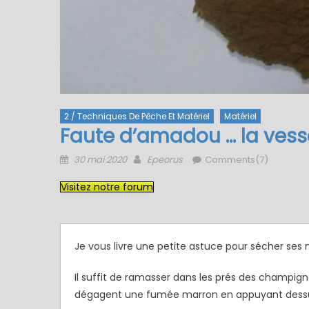
2 / Techniques De Pêche Et Matériel
Matériel
Faute d’amadou … la vess
Posted
Author
30 mai 2020
Epeorus
Comments(7)
on
Visitez notre forum
Je vous livre une petite astuce pour sécher ses
Il suffit de ramasser dans les prés des champign
dégagent une fumée marron en appuyant dess