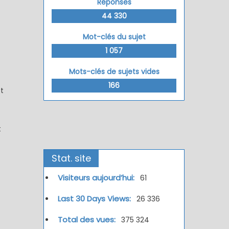
Réponses
44 330
Mot-clés du sujet
1 057
Mots-clés de sujets vides
166
t
t
Stat. site
Visiteurs aujourd’hui:
61
Last 30 Days Views:
26 336
Total des vues:
375 324