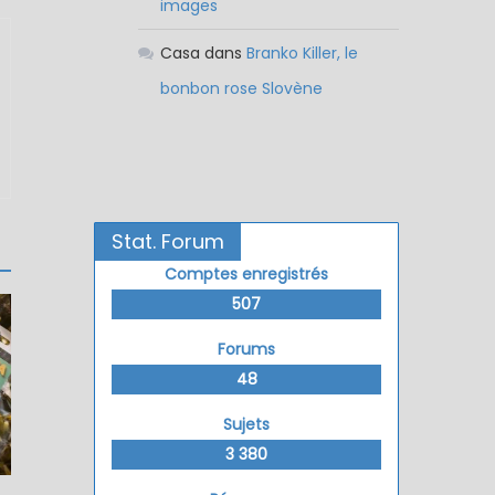
images
Casa
dans
Branko Killer, le
bonbon rose Slovène
Stat. Forum
Comptes enregistrés
507
Forums
48
Sujets
3 380