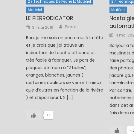
2 / Techniques De Pêche Et Matériel
2 / Techniqu
Matériel
Matériel
LE PIERRODICATOR
Nostalgi
automati
Author
Posted
Pierrot
31 mai 2016
on
Posted
4 mai 20
Bon, je me suis un peu creusé la tête
on
et je crois que j’ai trouvé un
Bonjour à t
indicateur de touche efficace et
moulinets d
très facile à fabriquer. Je pars de
faire parta
plaques de foam à “2 balles”,
des photos 
oranges, blanches, jaunes (
j’adore ça.
certaines couleurs se verront mieux
l’administra
que d’autres en fonction de la rivière
Par contre,
) et d’épaisseur 1, 2 […]
autorisées 
dans cet arti
fais donc u
+1
+