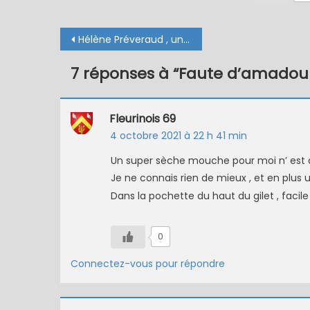
Navigation
Hélène Préveraud , une dessinatrice animalière
de
7 réponses à “
Faute d’amadou 
l’article
Fleurinois 69
4 octobre 2021 à 22 h 41 min
Un super sèche mouche pour moi n’ est a
Je ne connais rien de mieux , et en plus ul
Dans la pochette du haut du gilet , facile 
0
Connectez-vous pour répondre