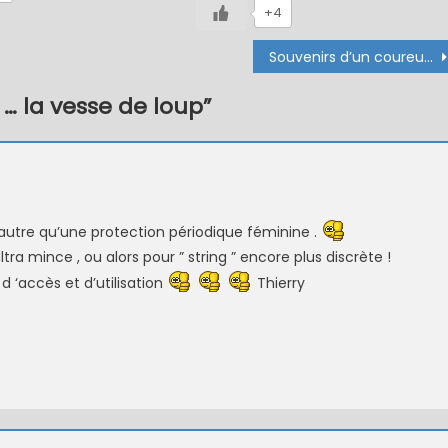
+4
Souvenirs d’un coureur de berges ( tome 1 et 2 )
… la vesse de loup
”
utre qu’une protection périodique féminine .
tra mince , ou alors pour ” string ” encore plus discrète !
d ‘accès et d’utilisation
Thierry