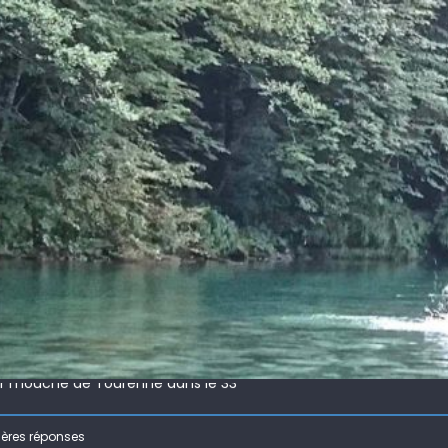
 !
ir mouche de Tourenne dans le 33
 ( 63 )
ières réponses
bberball