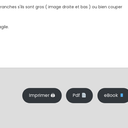
n tranches s'ils sont gros ( image droite et bas ) ou bien couper
gile.
Imprimer 🖨
Pdf
eBook