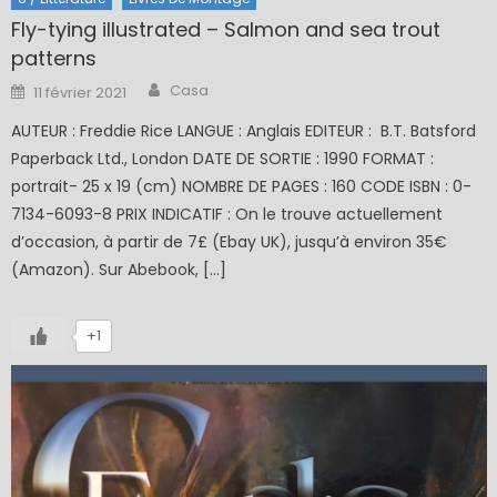
Fly-tying illustrated – Salmon and sea trout
patterns
Author
Posted
Casa
11 février 2021
on
AUTEUR : Freddie Rice LANGUE : Anglais EDITEUR : B.T. Batsford
Paperback Ltd., London DATE DE SORTIE : 1990 FORMAT :
portrait- 25 x 19 (cm) NOMBRE DE PAGES : 160 CODE ISBN : 0-
7134-6093-8 PRIX INDICATIF : On le trouve actuellement
d’occasion, à partir de 7£ (Ebay UK), jusqu’à environ 35€
(Amazon). Sur Abebook, […]
+1