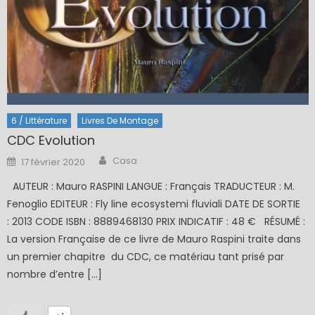
6 / Littérature
Livres De Montage
CDC Evolution
Author
Posted
Casa
17 février 2020
on
AUTEUR : Mauro RASPINI LANGUE : Français TRADUCTEUR : M.
Fenoglio EDITEUR : Fly line ecosystemi fluviali DATE DE SORTIE
: 2013 CODE ISBN : 8889468130 PRIX INDICATIF : 48 € RÉSUMÉ :
La version Française de ce livre de Mauro Raspini traite dans
un premier chapitre du CDC, ce matériau tant prisé par
nombre d’entre […]