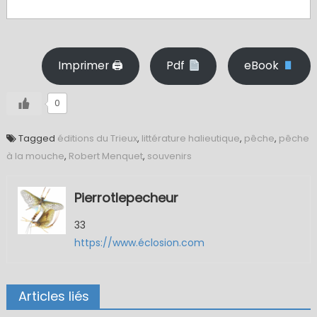
Imprimer 🖨
Pdf
eBook
0
Tagged
éditions du Trieux
,
littérature halieutique
,
pêche
,
pêche
à la mouche
,
Robert Menquet
,
souvenirs
Pierrotlepecheur
33
https://www.éclosion.com
Articles liés