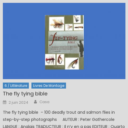
6 / Littérature
Livres De Montage
The fly tying bible
Author
Posted
Casa
2 juin 2024
on
The fly tying bible – 100 deadly trout and salmon flies in
step-by-step photographs AUTEUR : Peter Gathercole
LANGUE : Anglais TRADUCTEUR : Il n’y en a pas EDITEUR : Quarto