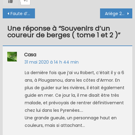
+1
Navigation
Faute d’amadou … la vesse de loup
Ariège 2024 (article privé)
de
Une réponse à “
Souvenirs d’un
l’article
coureur de berges ( tome 1 et 2 )
”
Casa
31 mai 2020 à 14 h 44 min
La dernière fois que j’ai vu Robert, c’était il y a 6
ans, à Plougasnou, dans les côtes d’Armor. En
plus de guider sur les rivières, il était également
guide en mer. Ce jour la, il me disait être très
malade, et prévoyais de rentrer définitivement
chez lui dans les Pyrenées….
Une grande gueule, un personnage haut en
couleurs, mais si attachant…