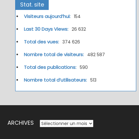
Stat. site
Visiteurs aujourd’hui:
154
Last 30 Days Views:
26 632
Total des vues:
374 626
Nombre total de visiteurs:
482 587
Total des publications:
590
Nombre total d’utilisateurs:
513
ARCHIVES
ARCHIVES