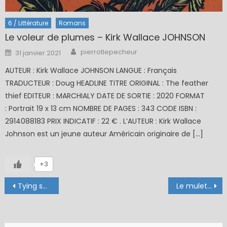
6 / Littérature
Romans
Le voleur de plumes – Kirk Wallace JOHNSON
Author
Posted
pierrotlepecheur
31 janvier 2021
on
AUTEUR : Kirk Wallace JOHNSON LANGUE : Français
TRADUCTEUR : Doug HEADLINE TITRE ORIGINAL : The feather
thief EDITEUR : MARCHIALY DATE DE SORTIE : 2020 FORMAT
: Portrait 19 x 13 cm NOMBRE DE PAGES : 343 CODE ISBN :
2914088183 PRIX INDICATIF : 22 € . L’AUTEUR : Kirk Wallace
Johnson est un jeune auteur Américain originaire de […]
+3
Navigation
Tying small flies
Le mulet de la Nalon
de
l’article