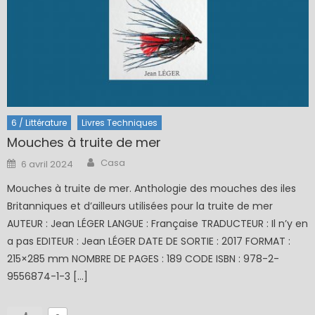
6 / Littérature
Livres Techniques
Mouches à truite de mer
Author
Posted
Casa
6 avril 2024
on
Mouches à truite de mer. Anthologie des mouches des iles
Britanniques et d’ailleurs utilisées pour la truite de mer
AUTEUR : Jean LÉGER LANGUE : Française TRADUCTEUR : Il n’y en
a pas EDITEUR : Jean LÉGER DATE DE SORTIE : 2017 FORMAT :
215×285 mm NOMBRE DE PAGES : 189 CODE ISBN : 978-2-
9556874-1-3 […]