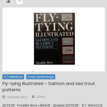
0
6 / Littérature
Livres De Montage
Fly-tying illustrated – Salmon and sea trout
patterns
Author
Posted
Casa
11 février 2021
on
AUTEUR : Freddie Rice LANGUE : Anglais EDITEUR : B.T. Batsford