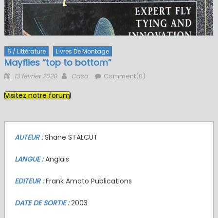
6 / Littérature
Livres De Montage
Mayflies “top to bottom”
Posted
Author
13 février 2020
Casa
Comment(0)
on
Visitez notre forum
AUTEUR :
Shane STALCUT
LANGUE :
Anglais
EDITEUR :
Frank Amato Publications
DATE DE SORTIE :
2003