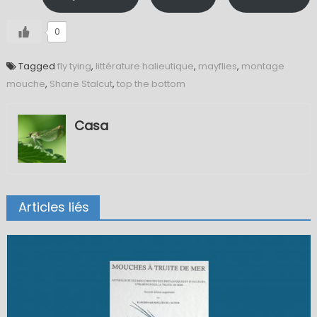
0
Tagged
fly tying
,
littérature halieutique
,
mayflies
,
montage
mouche
,
Shane Stalcut
,
top the bottom
Casa
Articles liés