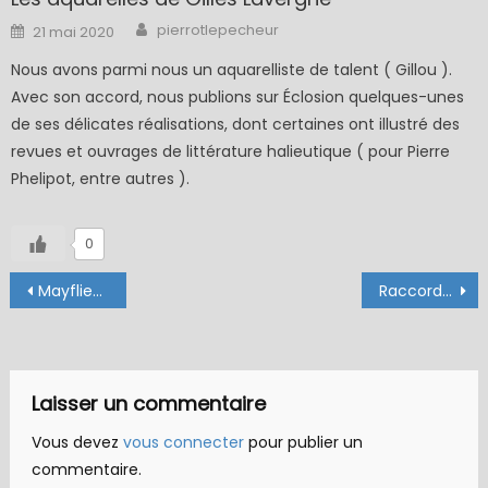
Author
Posted
pierrotlepecheur
21 mai 2020
on
Nous avons parmi nous un aquarelliste de talent ( Gillou ).
Avec son accord, nous publions sur Éclosion quelques-unes
de ses délicates réalisations, dont certaines ont illustré des
revues et ouvrages de littérature halieutique ( pour Pierre
Phelipot, entre autres ).
0
Navigation
Mayflies “top to bottom”
Raccord soie/bas de ligne, par Yannick RIVIERE
de
l’article
Laisser un commentaire
Vous devez
vous connecter
pour publier un
commentaire.