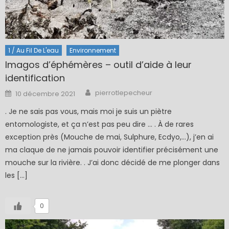
1 / Au Fil De L'eau
Environnement
Imagos d’éphémères – outil d’aide à leur
identification
Author
Posted
pierrotlepecheur
10 décembre 2021
on
. Je ne sais pas vous, mais moi je suis un piètre
entomologiste, et ça n’est pas peu dire … . À de rares
exception près (Mouche de mai, Sulphure, Ecdyo,…), j’en ai
ma claque de ne jamais pouvoir identifier précisément une
mouche sur la rivière. . J’ai donc décidé de me plonger dans
les […]
0