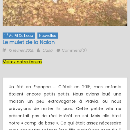
1 / Au Fil De L'eau
Nouvelles
Le mulet de la Nalon
Posted
Author
13 février 2020
Casa
Comment(0)
on
Visitez notre forum
Un été en Espagne ... C’était en 2015, mes enfants
étaient encore petits-petits. Nous avions loué une
maison un peu extravagante à Pravia, ou nous
prévoyions de rester 15 jours. Cette petite ville ne
présentait pas de réel intérêt en soi. Mais elle était
notre « camp de base ». Ce qui était assez nécessaire