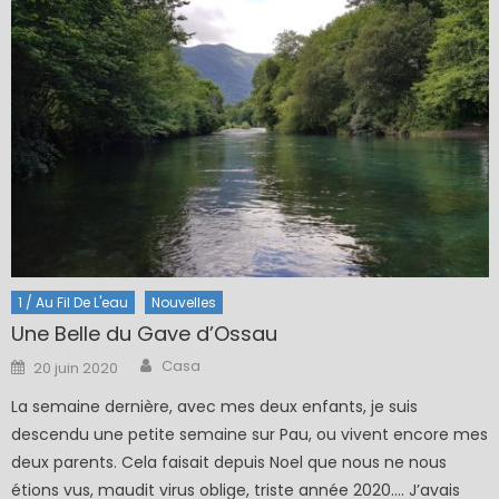
1 / Au Fil De L'eau
Nouvelles
Une Belle du Gave d’Ossau
Author
Posted
Casa
20 juin 2020
on
La semaine dernière, avec mes deux enfants, je suis
descendu une petite semaine sur Pau, ou vivent encore mes
deux parents. Cela faisait depuis Noel que nous ne nous
étions vus, maudit virus oblige, triste année 2020…. J’avais