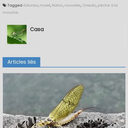
Tagged
Asturies
,
mulet
,
Nalon
,
nouvelle
,
Oviedo
,
pêche à la
mouche
Casa
Articles liés