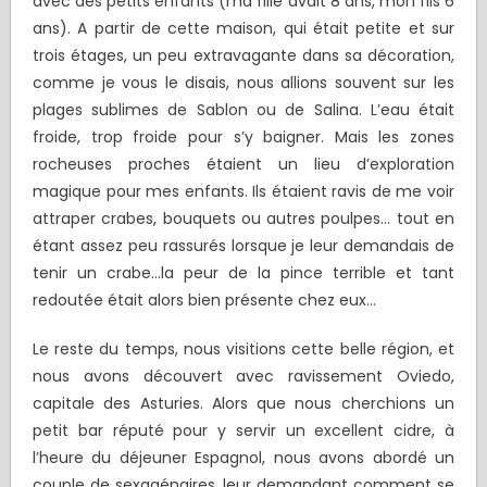
avec des petits enfants (ma fille avait 8 ans, mon fils 6
ans). A partir de cette maison, qui était petite et sur
trois étages, un peu extravagante dans sa décoration,
comme je vous le disais, nous allions souvent sur les
plages sublimes de Sablon ou de Salina. L’eau était
froide, trop froide pour s’y baigner. Mais les zones
rocheuses proches étaient un lieu d’exploration
magique pour mes enfants. Ils étaient ravis de me voir
attraper crabes, bouquets ou autres poulpes… tout en
étant assez peu rassurés lorsque je leur demandais de
tenir un crabe…la peur de la pince terrible et tant
redoutée était alors bien présente chez eux…
Le reste du temps, nous visitions cette belle région, et
nous avons découvert avec ravissement Oviedo,
capitale des Asturies. Alors que nous cherchions un
petit bar réputé pour y servir un excellent cidre, à
l’heure du déjeuner Espagnol, nous avons abordé un
couple de sexagénaires, leur demandant comment se