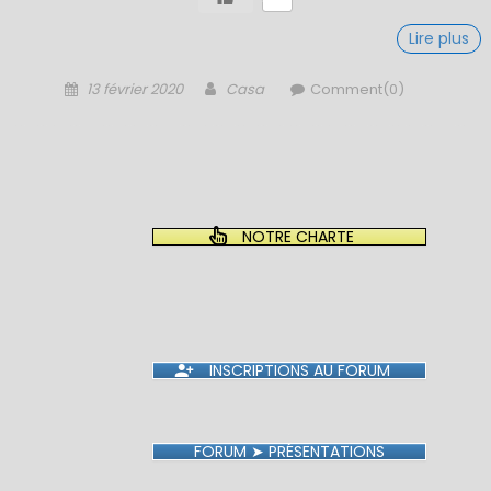
Lire plus
Posted
Author
13 février 2020
Casa
Comment(0)
on
NOTRE CHARTE
INSCRIPTIONS AU FORUM
FORUM ➤ PRÉSENTATIONS