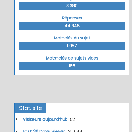
3 380
Réponses
44 346
Mot-clés du sujet
1 057
Mots-clés de sujets vides
166
Stat. site
Visiteurs aujourd’hui:
52
Last 30 Days Views:
25 644