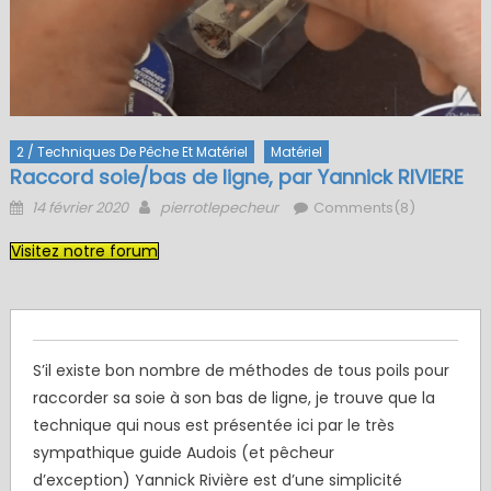
2 / Techniques De Pêche Et Matériel
Matériel
Raccord soie/bas de ligne, par Yannick RIVIERE
Posted
Author
14 février 2020
pierrotlepecheur
Comments(8)
on
Visitez notre forum
S’il existe bon nombre de méthodes de tous poils pour
raccorder sa soie à son bas de ligne, je trouve que la
technique qui nous est présentée ici par le très
sympathique guide Audois (et pêcheur
d’exception) Yannick Rivière est d’une simplicité