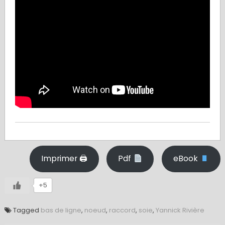
Imprimer 🖨
Pdf
eBook
+5
Tagged
bas de ligne
,
noeud
,
raccord
,
soie
,
Yannick Rivière