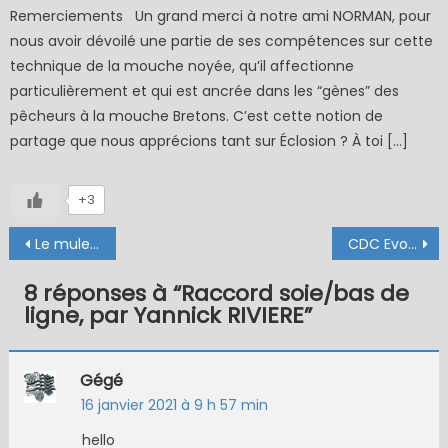
Remerciements Un grand merci à notre ami NORMAN, pour
nous avoir dévoilé une partie de ses compétences sur cette
technique de la mouche noyée, qu’il affectionne
particulièrement et qui est ancrée dans les “gènes” des
pêcheurs à la mouche Bretons. C’est cette notion de
partage que nous apprécions tant sur Éclosion ? À toi […]
+3
Navigation
Le mulet de la Nalon
CDC Evolution
de
8 réponses à “
Raccord soie/bas de
l’article
ligne, par Yannick RIVIERE
”
Gégé
16 janvier 2021 à 9 h 57 min
hello