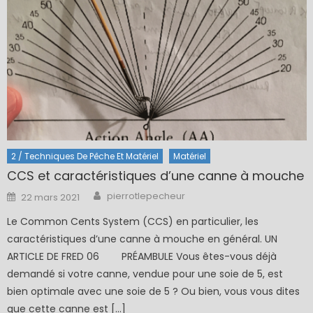
2 / Techniques De Pêche Et Matériel
Matériel
CCS et caractéristiques d’une canne à mouche
Author
Posted
pierrotlepecheur
22 mars 2021
on
Le Common Cents System (CCS) en particulier, les
caractéristiques d’une canne à mouche en général. UN
ARTICLE DE FRED 06 PRÉAMBULE Vous êtes-vous déjà
demandé si votre canne, vendue pour une soie de 5, est
bien optimale avec une soie de 5 ? Ou bien, vous vous dites
que cette canne est […]