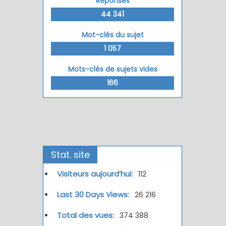
Réponses
44 341
Mot-clés du sujet
1 057
Mots-clés de sujets vides
166
Stat. site
Visiteurs aujourd’hui:
112
Last 30 Days Views:
26 216
Total des vues:
374 388