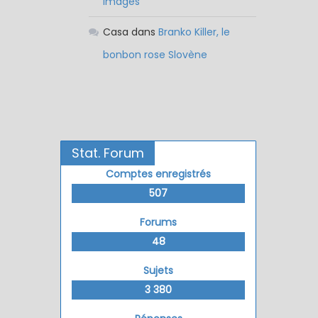
images
Casa
dans
Branko Killer, le
bonbon rose Slovène
Stat. Forum
Comptes enregistrés
507
Forums
48
Sujets
3 380