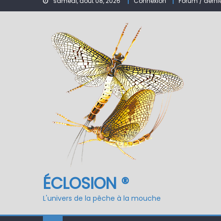
samedi, août 08, 2026
Connexion
Forum / derni
Nymphe pour NAV – Ru
ÉCLOSION ®, 6 ans déjà
Fermeture du réservo
ÉCLOSION ®
L'univers de la pêche à la mouche