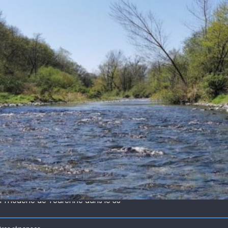
 !
ir mouche de Tourenne dans le 33
 ( 63 )