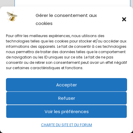
Total des publications:
590
Gérer le consentement aux
Nombre total d’utilisateurs:
513
cookies
Pour offrir les meilleures expériences, nous utilisons des
technologies telles que les cookies pour stocker et/ou accéder aux
informations des appareils. Le fait de consentir à ces technologies
nous permettra de traiter des données telles que le comportement
de navigation ou les ID uniques sur ce site. Le fait de ne pas
ARCHIVES
ARCHIVES
consentir ou de retirer son consentement peut avoir un effet négatif
sur certaines caractéristiques et fonctions.
Accepter
Membres en ligne
Aucun membre ne se trouve actuellement sur le site
Refuser
Voir les préférences
You need to add a widget, row, or prebuilt layout before you'll
see anything here. :)
CHARTE DU SITE ET DU FORUM