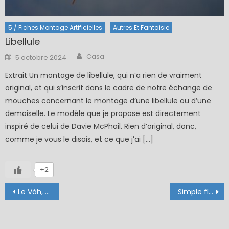
5 / Fiches Montage Artificielles
Autres Et Fantaisie
Libellule
Author
Posted
Casa
5 octobre 2024
on
Extrait Un montage de libellule, qui n’a rien de vraiment
original, et qui s’inscrit dans le cadre de notre échange de
mouches concernant le montage d’une libellule ou d’une
demoiselle. Le modèle que je propose est directement
inspiré de celui de Davie McPhail. Rien d’original, donc,
comme je vous le disais, et ce que j’ai […]
+2
Navigation
Le Vàh, rivière en Slovaquie
Simple fly fishing
de
l’article