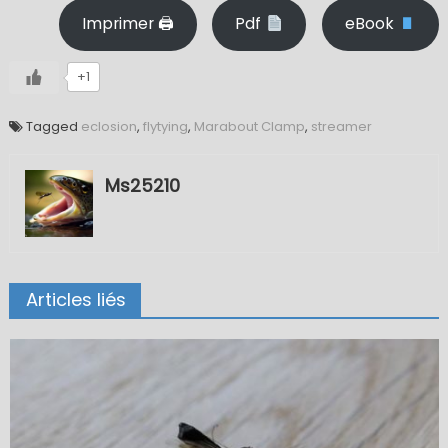
Imprimer 🖨
Pdf
eBook
+1
Tagged
eclosion
,
flytying
,
Marabout Clamp
,
streamer
Ms25210
Articles liés