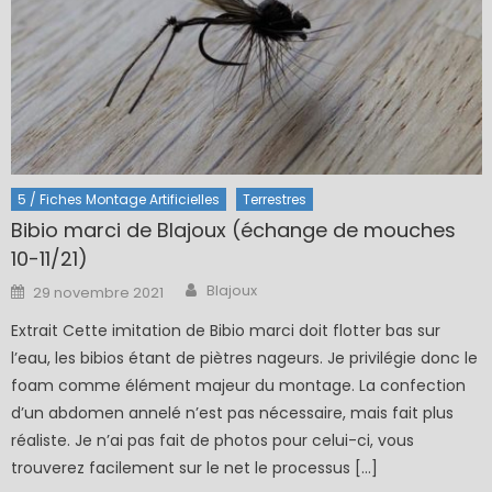
5 / Fiches Montage Artificielles
Terrestres
Bibio marci de Blajoux (échange de mouches
10-11/21)
Author
Posted
Blajoux
29 novembre 2021
on
Extrait Cette imitation de Bibio marci doit flotter bas sur
l’eau, les bibios étant de piètres nageurs. Je privilégie donc le
foam comme élément majeur du montage. La confection
d’un abdomen annelé n’est pas nécessaire, mais fait plus
réaliste. Je n’ai pas fait de photos pour celui-ci, vous
trouverez facilement sur le net le processus […]