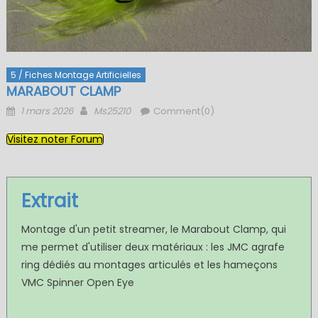
5 / Fiches Montage Artificielles
MARABOUT CLAMP
Posted
Author
1 mars 2026
Ms25210
Comment(0)
on
Visitez noter Forum
Extrait
Montage d'un petit streamer, le Marabout Clamp, qui
me permet d'utiliser deux matériaux : les JMC agrafe
ring dédiés au montages articulés et les hameçons
VMC Spinner Open Eye