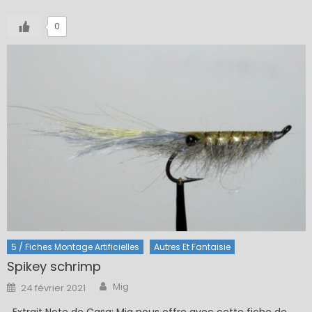
0
5 / Fiches Montage Artificielles
Autres Et Fantaisie
Spikey schrimp
Author
Posted
Mig
24 février 2021
on