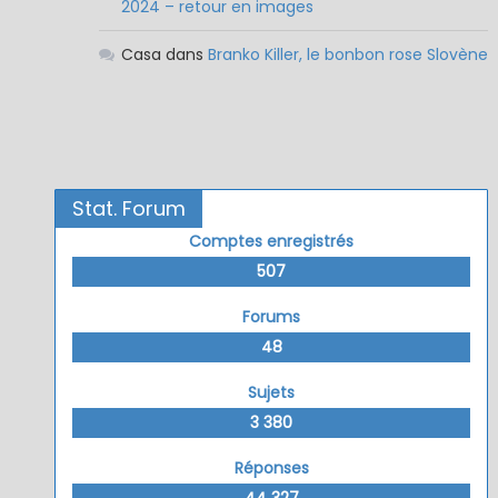
2024 – retour en images
Casa
dans
Branko Killer, le bonbon rose Slovène
Stat. Forum
Comptes enregistrés
507
Forums
48
Sujets
3 380
Réponses
44 327