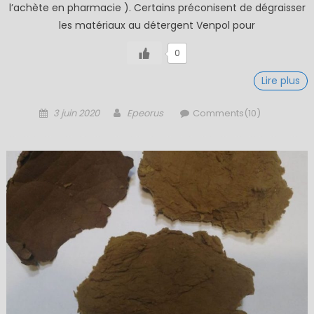
l’achète en pharmacie ). Certains préconisent de dégraisser
les matériaux au détergent Venpol pour
0
Lire plus
Posted
Author
3 juin 2020
Epeorus
Comments(10)
on