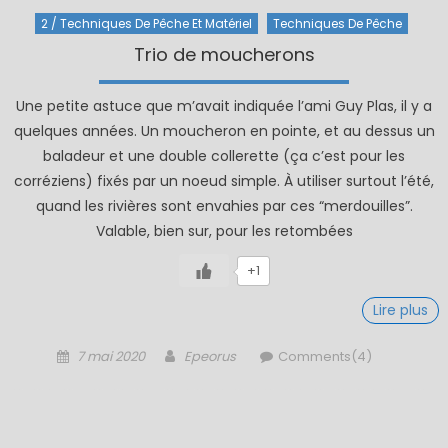
2 / Techniques De Pêche Et Matériel
Techniques De Pêche
Trio de moucherons
Une petite astuce que m’avait indiquée l’ami Guy Plas, il y a
quelques années. Un moucheron en pointe, et au dessus un
baladeur et une double collerette (ça c’est pour les
corréziens) fixés par un noeud simple. À utiliser surtout l’été,
quand les rivières sont envahies par ces “merdouilles”.
Valable, bien sur, pour les retombées
+1
Lire plus
Posted
Author
7 mai 2020
Epeorus
Comments(4)
on