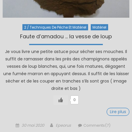
2 / Techniques De Pêche Et Matériel
Matériel
Faute d’amadou … la vesse de loup
Je vous livre une petite astuce pour sécher ses mouches. Il
suffit de ramasser dans les prés des champignons appelés
vesses de loup blanches, qui, une fois matures, dégagent
une fumée marron en appuyant dessus. Il suffit de les laisser
sécher et de les couper en tranches s’ils sont gros ( image
droite et bas )
0
Lire plus
Posted
Author
30 mai 2020
Epeorus
Comments(7)
on