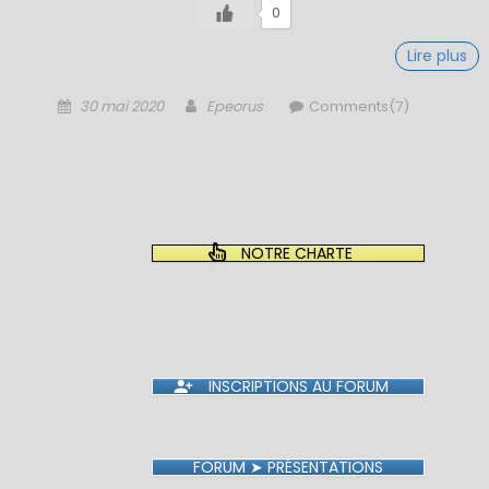
0
Lire plus
Posted
Author
30 mai 2020
Epeorus
Comments(7)
on
NOTRE CHARTE
INSCRIPTIONS AU FORUM
FORUM ➤ PRÉSENTATIONS