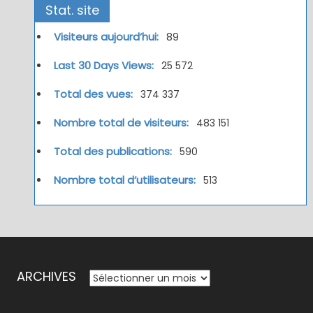
Stat. site
Visiteurs aujourd’hui:
89
Last 30 Days Views:
25 572
Total des vues:
374 337
Nombre total de visiteurs:
483 151
Total des publications:
590
Nombre total d’utilisateurs:
513
ARCHIVES
ARCHIVES