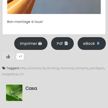
Bon montage à tous!
Imprimer 🖨
Pdf
eBook
+1
Tagged
bille
,
eclosion
,
fly
,
fly tying
,
mouche
,
nymphe
,
perdigon
,
tungstène
,
UV
Casa