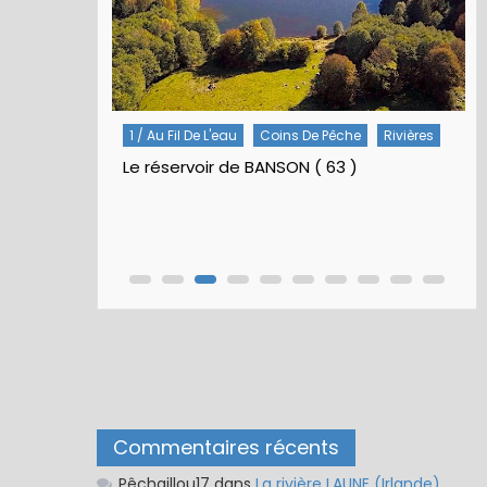
Rivières
5 / Fiches Montage Artificielles
Nymphes À Bille
Nymphe pour NAV – Rubberball
Commentaires récents
Pêchaillou17
dans
La rivière LAUNE (Irlande)