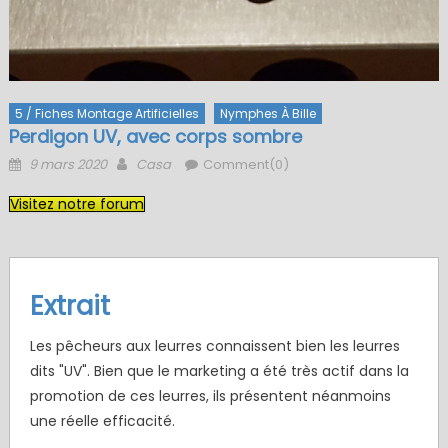
5 / Fiches Montage Artificielles
Nymphes À Bille
Perdigon UV, avec corps sombre
Posted
Author
9 mars 2020
Casa
Comment(0)
on
Visitez notre forum
Extrait
Les pêcheurs aux leurres connaissent bien les leurres
dits "UV". Bien que le marketing a été très actif dans la
promotion de ces leurres, ils présentent néanmoins
une réelle efficacité.