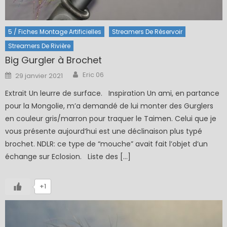
5 / Fiches Montage Artificielles
Streamers De Réservoir
Streamers De Rivière
Big Gurgler à Brochet
Author
Posted
Eric 06
29 janvier 2021
on
Extrait Un leurre de surface. Inspiration Un ami, en partance
pour la Mongolie, m’a demandé de lui monter des Gurglers
en couleur gris/marron pour traquer le Taimen. Celui que je
vous présente aujourd’hui est une déclinaison plus typé
brochet. NDLR: ce type de “mouche” avait fait l’objet d’un
échange sur Eclosion. Liste des […]
+1