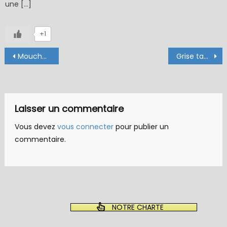
une […]
+1
Navigation
Mouche de mai CDC corps détaché
Grise tag rose
de
l’article
Laisser un commentaire
Vous devez
vous connecter
pour publier un
commentaire.
NOTRE CHARTE