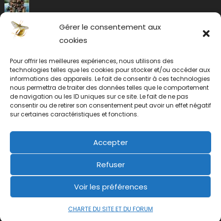
Gérer le consentement aux
cookies
Pour offrir les meilleures expériences, nous utilisons des
technologies telles que les cookies pour stocker et/ou accéder aux
informations des appareils. Le fait de consentir à ces technologies
nous permettra de traiter des données telles que le comportement
de navigation ou les ID uniques sur ce site. Le fait de ne pas
consentir ou de retirer son consentement peut avoir un effet négatif
sur certaines caractéristiques et fonctions.
Accepter
Refuser
Voir les préférences
CHARTE DU SITE ET DU FORUM
2019 mic
|
éclosion.com