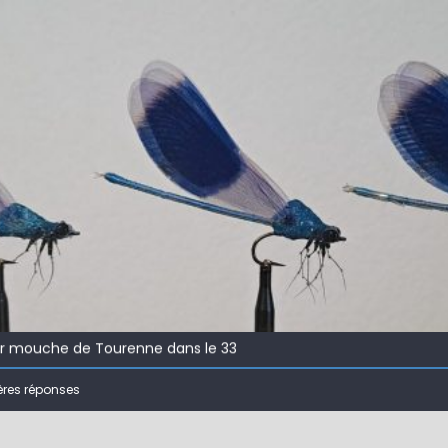
 !
ir mouche de Tourenne dans le 33
ères réponses
 ( 63 )
bberball
 !