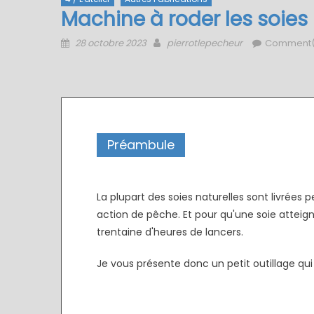
Machine à roder les soies 
Posted
Author
28 octobre 2023
pierrotlepecheur
Comment(
on
Préambule
Machine à roder les soies naturelles
La plupart des soies naturelles sont livrées
action de pêche. Et pour qu'une soie atteig
trentaine d'heures de lancers.
Je vous présente donc un petit outillage qu