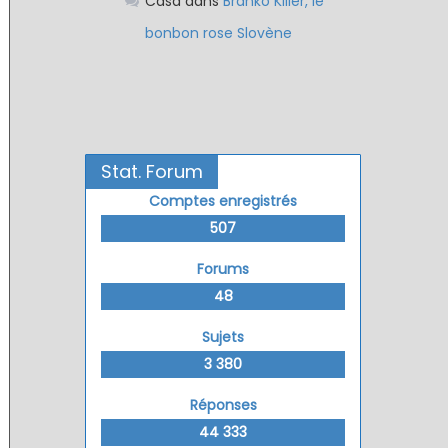
Casa
dans
Branko Killer, le
bonbon rose Slovène
Stat. Forum
Comptes enregistrés
507
Forums
48
Sujets
3 380
Réponses
44 333