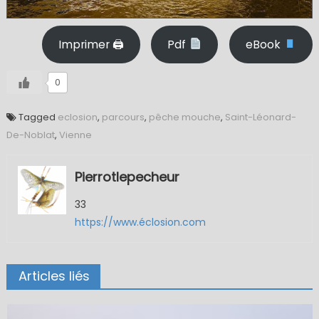
Imprimer 🖨
Pdf
eBook
0
Tagged
eclosion
,
parcours
,
pêche mouche
,
Saint-Léonard-
De-Noblat
,
Vienne
Pierrotlepecheur
33
https://www.éclosion.com
Articles liés