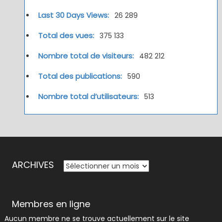
Last 30 Days Views:
26 289
Total des vues:
375 133
Nombre total de visiteurs:
482 212
Total des publications:
590
Nombre total d’utilisateurs:
513
ARCHIVES
ARCHIVES
Membres en ligne
Aucun membre ne se trouve actuellement sur le site