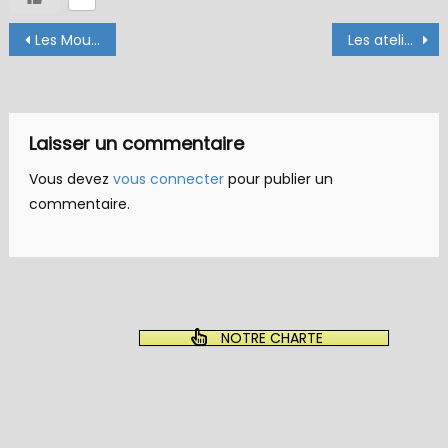
Navigation
Les Mouches Élastiques
Les ateliers ont une âme !
de
l’article
Laisser un commentaire
Vous devez
vous connecter
pour publier un
commentaire.
NOTRE CHARTE