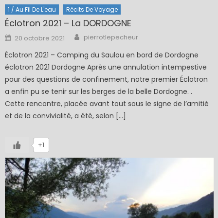
1 / Au Fil De L'eau
Récits De Voyage
Éclotron 2021 – La DORDOGNE
Author
Posted
pierrotlepecheur
20 octobre 2021
on
Éclotron 2021 – Camping du Saulou en bord de Dordogne
éclotron 2021 Dordogne Après une annulation intempestive
pour des questions de confinement, notre premier Éclotron
a enfin pu se tenir sur les berges de la belle Dordogne. .
Cette rencontre, placée avant tout sous le signe de l’amitié
et de la convivialité, a été, selon […]
+1