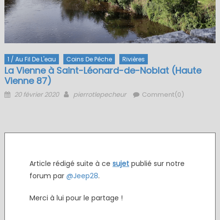
1 / Au Fil De L'eau
Coins De Pêche
Rivières
La Vienne à Saint-Léonard-de-Noblat (Haute
Vienne 87)
Posted
Author
20 février 2020
pierrotlepecheur
Comment(0)
on
Article rédigé suite à ce
sujet
publié sur notre
forum par
@Jeep28
.
Merci à lui pour le partage !