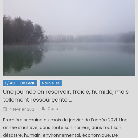
1 / Au Fil De L'eau
Nouvelles
Une journée en réservoir, froide, humide, mais
tellement ressourçante …
Author
Posted
Casa
4 février 2021
on
Première semaine du mois de janvier de l’année 2021. Une
année s’achève, dans toute son horreur, dans tout son
désastre, humain, environnemental, économique. De