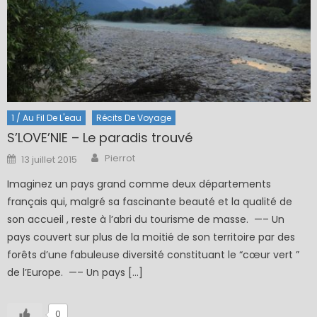
1 / Au Fil De L'eau
Récits De Voyage
S’LOVE’NIE – Le paradis trouvé
Author
Posted
Pierrot
13 juillet 2015
on
Imaginez un pays grand comme deux départements
français qui, malgré sa fascinante beauté et la qualité de
son accueil , reste à l’abri du tourisme de masse. —– Un
pays couvert sur plus de la moitié de son territoire par des
forêts d’une fabuleuse diversité constituant le “cœur vert ”
de l’Europe. —– Un pays […]
0