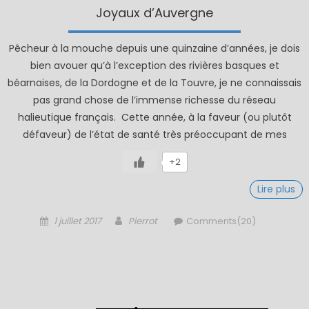
Joyaux d’Auvergne
Pêcheur à la mouche depuis une quinzaine d’années, je dois
bien avouer qu’à l’exception des rivières basques et
béarnaises, de la Dordogne et de la Touvre, je ne connaissais
pas grand chose de l’immense richesse du réseau
halieutique français. Cette année, à la faveur (ou plutôt
défaveur) de l’état de santé très préoccupant de mes
+2
Lire plus
Posted
Author
1 juillet 2017
Pierrot
Comments(20)
on