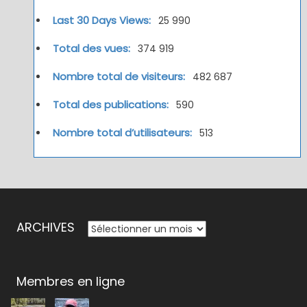
Last 30 Days Views:
25 990
Total des vues:
374 919
Nombre total de visiteurs:
482 687
Total des publications:
590
Nombre total d’utilisateurs:
513
ARCHIVES
ARCHIVES
Membres en ligne