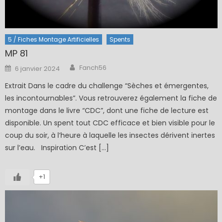
5 / Fiches Montage Artificielles
Spents
MP 81
Author
Posted
Fanch56
6 janvier 2024
on
Extrait Dans le cadre du challenge “Sèches et émergentes,
les incontournables”. Vous retrouverez également la fiche de
montage dans le livre “CDC”, dont une fiche de lecture est
disponible. Un spent tout CDC efficace et bien visible pour le
coup du soir, à l’heure à laquelle les insectes dérivent inertes
sur l’eau. Inspiration C’est […]
+1