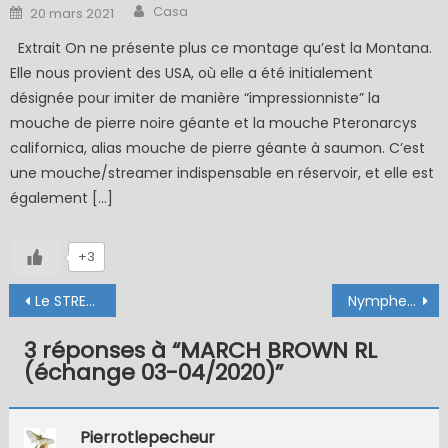
Author
Posted
Casa
20 mars 2021
on
Extrait On ne présente plus ce montage qu’est la Montana.
Elle nous provient des USA, où elle a été initialement
désignée pour imiter de manière “impressionniste” la
mouche de pierre noire géante et la mouche Pteronarcys
californica, alias mouche de pierre géante à saumon. C’est
une mouche/streamer indispensable en réservoir, et elle est
également […]
+3
Navigation
Le STREAMER LAPIN
Nymphe Facile
de
3 réponses à “
MARCH BROWN RL
l’article
(échange 03-04/2020)
”
Pierrotlepecheur