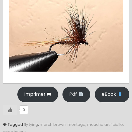
Imprimer 🖨
Pdf
eBook
0
Tagged
fly tying
,
march brown
,
montage
,
mouche artificielle
,
raton laveur