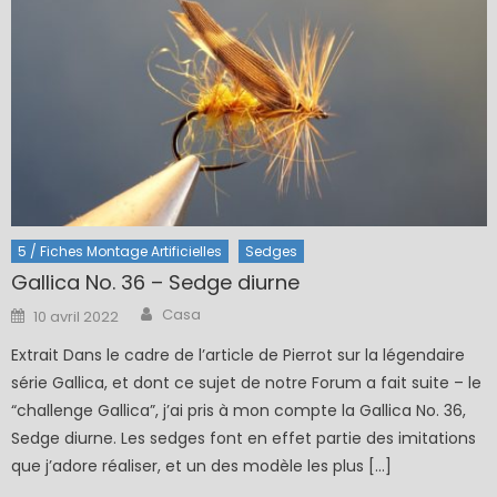
5 / Fiches Montage Artificielles
Sedges
Gallica No. 36 – Sedge diurne
Author
Posted
Casa
10 avril 2022
on
Extrait Dans le cadre de l’article de Pierrot sur la légendaire
série Gallica, et dont ce sujet de notre Forum a fait suite – le
“challenge Gallica”, j’ai pris à mon compte la Gallica No. 36,
Sedge diurne. Les sedges font en effet partie des imitations
que j’adore réaliser, et un des modèle les plus […]