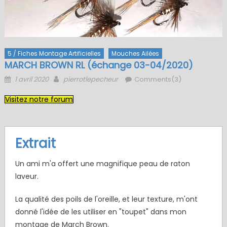
5 / Fiches Montage Artificielles
Mouches Ailées
MARCH BROWN RL (échange 03-04/2020)
Posted
Author
1 avril 2020
pierrotlepecheur
Comments(3)
on
Visitez notre forum
Extrait
Un ami m'a offert une magnifique peau de raton
laveur.
La qualité des poils de l'oreille, et leur texture, m'ont
donné l'idée de les utiliser en "toupet" dans mon
montage de March Brown.