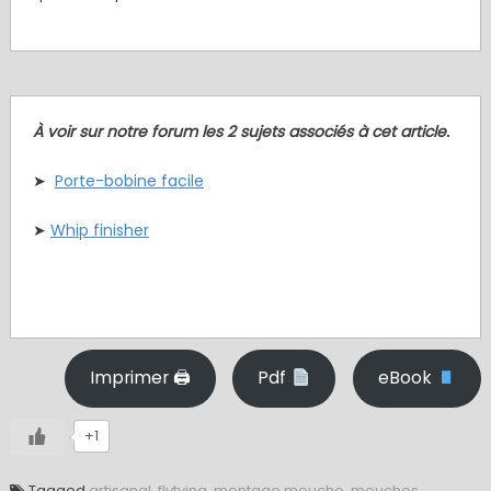
À voir sur notre forum les 2 sujets associés à cet article.
➤
Porte-bobine facile
➤
Whip finisher
.
Imprimer 🖨
Pdf
eBook
+1
Tagged
artisanal
,
flytying
,
montage mouche
,
mouches