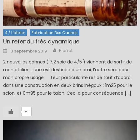
4 / L'atelier
Fabrication Des Cannes
Un refendu très dynamique
Author
Posted
Pierrot
13 septembre 2019
on
2 nouvelles cannes ( 7,2 soie de 4/5 ) viennent de sortir de
mon atelier. L’une est destinée à un ami, l’autre sera pour
mon propre usage. Leur particularité réside tout d’abord
dans une construction en deux brins inégaux : 1m25 pour le
scion, et 0m95 pour le talon. Ceci a pour conséquence […]
+1