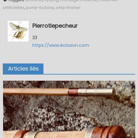
artificielles
,
porte-bobine
,
whip finisher
Pierrotlepecheur
33
https://www.éclosion.com
Articles liés