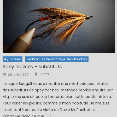
4 / L'atelier
Techniques De Montage Des Mouches
Spey hackles – substituts
Author
Posted
Casa
29 juillet 2021
on
Lorsque Seagull nous a montré une méthode pour réaliser
des substituts de Spey hackles, méthode reprise ensuite par
Mig, je me suis dit que je tenterais bien cette petite histoire.
Pour varier les plaisirs, comme à mon habitude .Je me suis
laissé tenté par cette vidéo de Davie McPhail, et j’ai
improvisé avec ce que […]