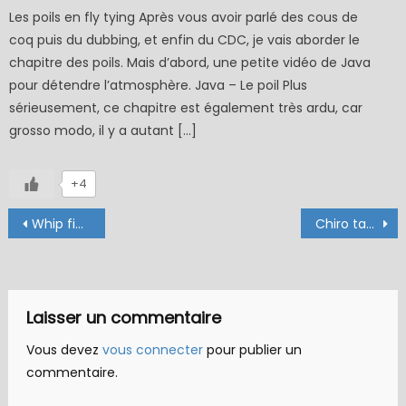
Les poils en fly tying Après vous avoir parlé des cous de
coq puis du dubbing, et enfin du CDC, je vais aborder le
chapitre des poils. Mais d’abord, une petite vidéo de Java
pour détendre l’atmosphère. Java – Le poil Plus
sérieusement, ce chapitre est également très ardu, car
grosso modo, il y a autant […]
+4
Navigation
Whip finisher & mode d’emploi
Chiro tandem de Lapoisse (échange de mouches 03-05/21)
de
l’article
Laisser un commentaire
Vous devez
vous connecter
pour publier un
commentaire.