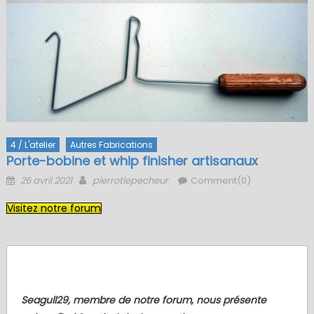
4 / L'atelier
Autres Fabrications
Porte-bobine et whip finisher artisanaux
Posted
Author
26 avril 2021
pierrotlepecheur
Comment(0)
on
Visitez notre forum
.
Seagull29, membre de notre forum, nous présente