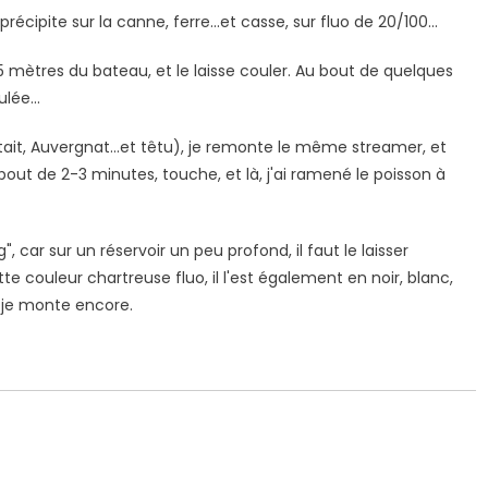
récipite sur la canne, ferre...et casse, sur fluo de 20/100...
mètres du bateau, et le laisse couler. Au bout de quelques
lée...
t, Auvergnat...et têtu), je remonte le même streamer, et
 Montage
1 / Au Fil De L'eau
Mouches Ai
t de 2-3 minutes, touche, et là, j'ai ramené le poisson à
Fermeture du réservoir
Mouche de
mouche de Tourenne
égère “brebis”
 car sur un réservoir un peu profond, il faut le laisser
dans le 33
te couleur chartreuse fluo, il l'est également en noir, blanc,
e je monte encore.