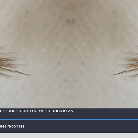
 !
ir mouche de Tourenne dans le 33
 ( 63 )
ères réponses
bberball
 !