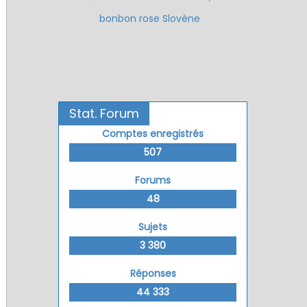
bonbon rose Slovène
Stat. Forum
Comptes enregistrés
507
Forums
48
Sujets
3 380
Réponses
44 333