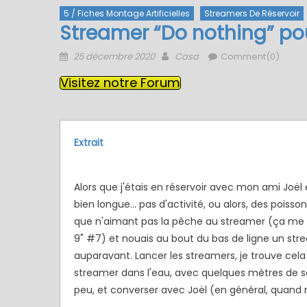
5 / Fiches Montage Artificielles
Streamers De Réservoir
Streamer “Do nothing” pou
Posted
Author
25 décembre 2020
Casa
Comment(0)
on
Visitez notre Forum
Extrait
Alors que j'étais en réservoir avec mon ami Joël
bien longue... pas d'activité, ou alors, des pois
que n'aimant pas la pêche au streamer (ça me go
9" #7) et nouais au bout du bas de ligne un s
auparavant. Lancer les streamers, je trouve cela t
streamer dans l'eau, avec quelques mètres de so
peu, et converser avec Joël (en général, quand