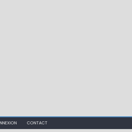
ir mouche de Tourenne dans le 33
NNEXION
CONTACT