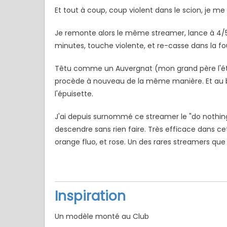
Et tout à coup, coup violent dans le scion, je me p
Je remonte alors le même streamer, lance à 4/5 
minutes, touche violente, et re-casse dans la fou
Têtu comme un Auvergnat (mon grand père l'étai
5 / Fiches
ure
Romans
Nouvelles
procède à nouveau de la même manière. Et au bou
Artificielles
l'épuisette.
r d’ornans –
Mon ouverture 2026
Nymphes
KOEBERLÉ
Nymphe l
J'ai depuis surnommé ce streamer le "do nothing",
descendre sans rien faire. Très efficace dans cet
orange fluo, et rose. Un des rares streamers qu
Inspiration
Un modèle monté au Club